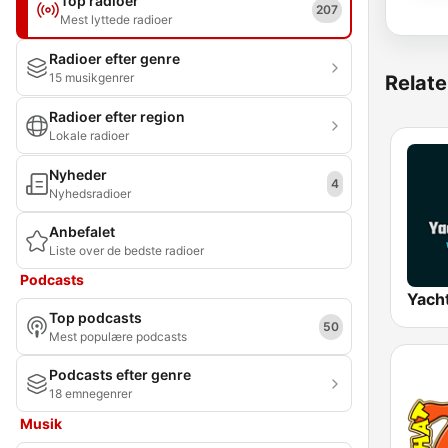
Top radioer
207
Mest lyttede radioer
Radioer efter genre
15 musikgenrer
Relate
Radioer efter region
Lokale radioer
Nyheder
4
Nyhedsradioer
Anbefalet
Liste over de bedste radioer
Podcasts
Yach
Top podcasts
50
Mest populære podcasts
Podcasts efter genre
18 emnegenrer
Musik