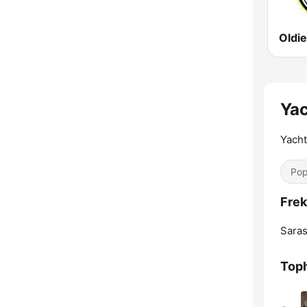
Oldi
Yac
Yacht
Pop
Frek
Saras
Toph