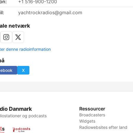
on:
+1 516-900-1200
l:
yachtrockradios@gmail.com
ale netværk
er denne radioinformation
på
cebook
X
dio Danmark
Ressourcer
Broadcasters
iostationer og podcasts
Widgets
Radiowebsites efter land