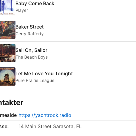
Baby Come Back
Player
Baker Street
Gerry Rafferty
Sail On, Sailor
The Beach Boys
Let Me Love You Tonight
Pure Prairie League
takter
meside
https://yachtrock.radio
sse:
14 Main Street Sarasota, FL