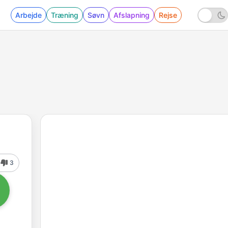
Arbejde
Træning
Søvn
Afslapning
Rejse
3