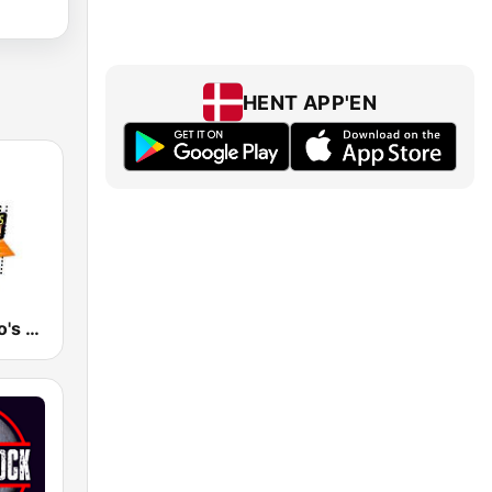
HENT APP'EN
San Francisco's 70s HITS!