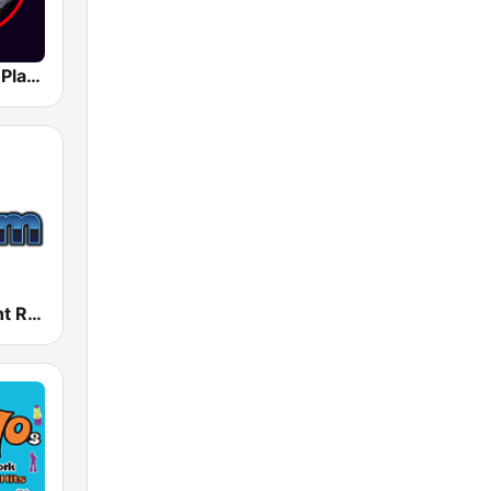
Classic Rock Planet
181.fm - Yacht Rock