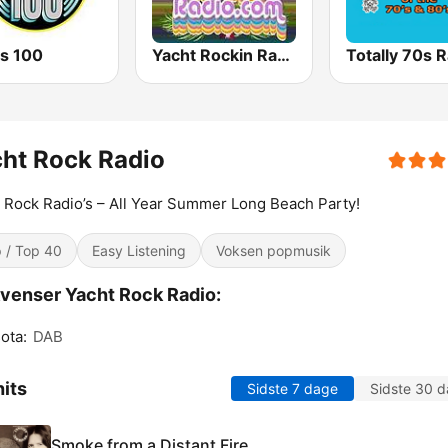
es 100
Yacht Rockin Radio
ht Rock Radio
 Rock Radio’s – All Year Summer Long Beach Party!
 / Top 40
Easy Listening
Voksen popmusik
venser Yacht Rock Radio:
ota:
DAB
its
Sidste 7 dage
Sidste 30 
Smoke from a Distant Fire