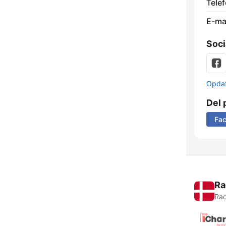
Telef
E-mai
Soci
Opdat
Del 
Fa
Ra
Rad