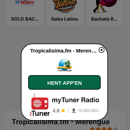
SOLO BACHATA
Salsa Latina
Bachata Radio
Tropicalisima.fm - Merengue direkte
HENT APP'EN
Tropicalisima.fm - Merengue