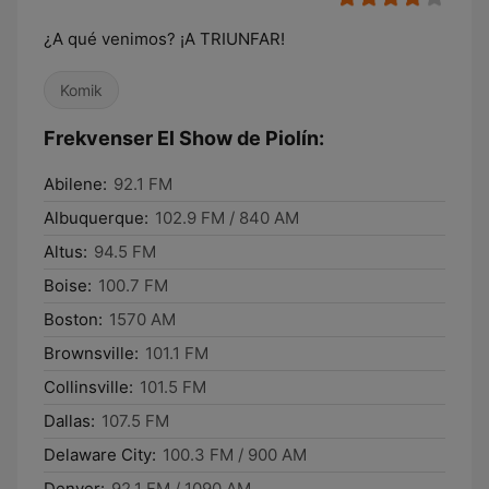
¿A qué venimos? ¡A TRIUNFAR!
Komik
Frekvenser El Show de Piolín:
Abilene:
92.1 FM
Albuquerque:
102.9 FM / 840 AM
Altus:
94.5 FM
Boise:
100.7 FM
Boston:
1570 AM
Brownsville:
101.1 FM
Collinsville:
101.5 FM
Dallas:
107.5 FM
Delaware City:
100.3 FM / 900 AM
Denver:
92.1 FM / 1090 AM