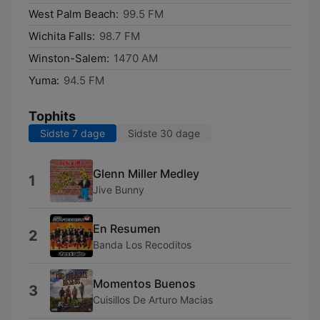
West Palm Beach:
99.5 FM
Wichita Falls:
98.7 FM
Winston-Salem:
1470 AM
Yuma:
94.5 FM
Tophits
Sidste 7 dage
Sidste 30 dage
Glenn Miller Medley
1
Jive Bunny
En Resumen
2
Banda Los Recoditos
Momentos Buenos
3
Cuisillos De Arturo Macias