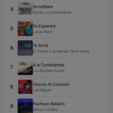
Arrodíllate
4
Banda Los Sebastianes
Te Esperaré
5
Lucas Nieto
Te Soñé
6
El Coyote y Su Banda Tierra Santa
A la Cumbiamba
7
Los Ángeles Azules
Directo Al Corazón
8
Luis Miguel
Pachuco Bailarín
9
Banda Cuisillos