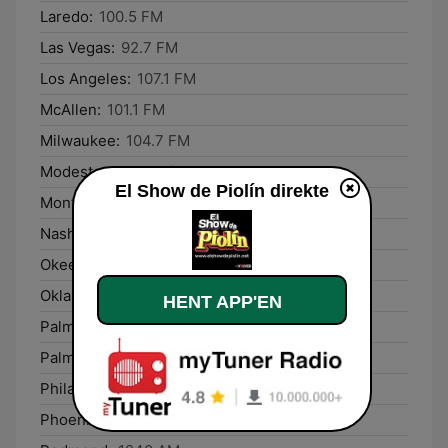
Laredo:
100.5 FM
Las Vegas:
92.7 FM
Los Angeles:
107.1 FM
McAllen:
101.1 FM
Milwaukee:
104.7 FM
Modesto:
97.1 FM / 98.9 FM
El Show de Piolín direkte
Monterey:
107.1 FM
Nashville:
1240 AM
Okeechobee:
106.1 FM
Oklahoma City:
98.5 FM
HENT APP'EN
Palm Beach Gardens:
99.5 FM
Palm Springs:
94.7 FM
Philadelphia:
1540 AM
Phoenix:
106.9 FM