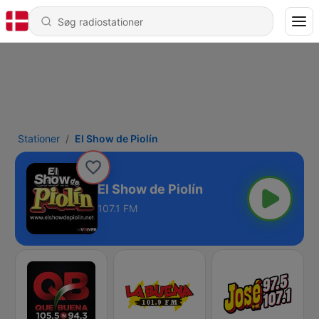
Stationer
El Show de Piolín
El Show de Piolín
107.1 FM