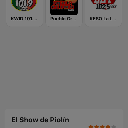
KWID 101.9 La Buena
Pueblo Grupero Radio
KESO La Ley 102.5 and 92.7 FM
El Show de Piolín