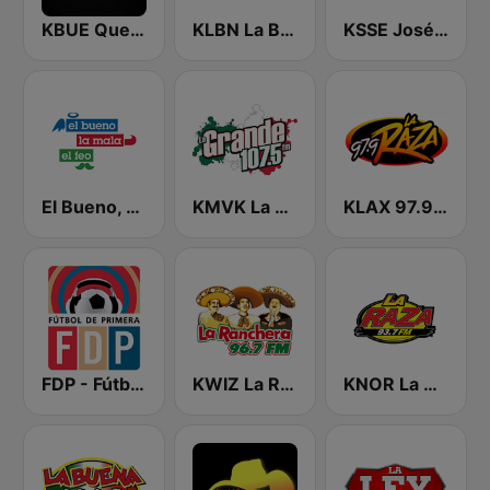
KBUE Que Buena 105.5 / 94.3 FM (US Only)
KLBN La Buena 101.9 FM
KSSE José 97.5 y 107.1
El Bueno, La Mala y El Feo
KMVK La Grande 107.5 FM
KLAX 97.9 La Raza FM
FDP - Fútbol de Primera
KWIZ La Ranchera 96.7 FM (US Only)
KNOR La Raza 93.7 (US Only)