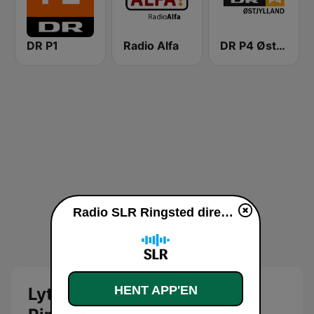
DR P1
Radio Alfa
DR P4 Østjyllands
Radio SLR Ringsted direkte
HENT APP'EN
Lyt direkte til Radio SLR