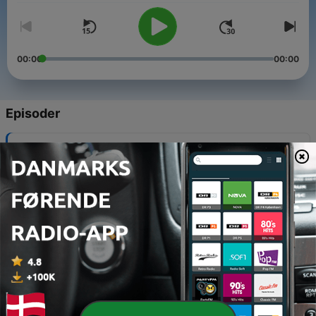
00:00
00:00
Episoder
-
12
Sådan bekæmper vi forråelsen 2
05 jan. 2025
-
11
Sådan bekæmper vi forråelsen 1
04 dec. 2024
-
10
Vi har brug for omsorg, tålmodighed og indlevelse
08 jan. 2024
-
9
Dæmp konflikter og forebyg vold med Low Arousal
21 nov. 2023