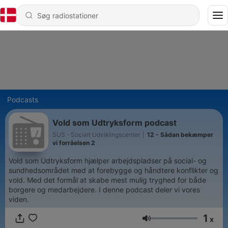
Podcasts
Vold som Udtryksform podcast
SUS - Socialt Udviklingscenter
|
12 - Sådan bekæmper
vi forråelsen 2
Vold som Udtryksform hjælper arbejdspladser på social- og
sundhedsområdet med at forebygge og håndtere konflikter og
vold. Med det formål at skabe mest mulig tryghed for både
borgere og medarbejdere. I denne podcast deler vi vores
viden.
1
x
Lydstyrke