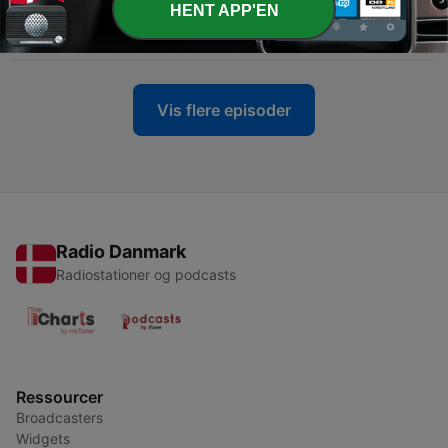
HENT APP'EN
-
8
Frivillig på værested
02 mar. 2023
Vis flere episoder
Radio Danmark
Radiostationer og podcasts
Ressourcer
Broadcasters
Widgets