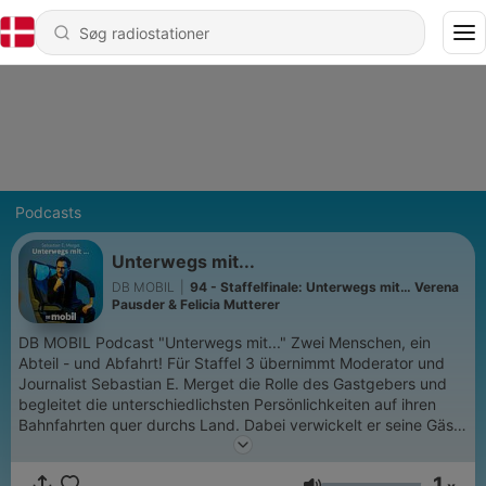
Podcasts
Unterwegs mit...
DB MOBIL
|
94 - Staffelfinale: Unterwegs mit… Verena
Pausder & Felicia Mutterer
DB MOBIL Podcast "Unterwegs mit..." Zwei Menschen, ein
Abteil - und Abfahrt! Für Staffel 3 übernimmt Moderator und
Journalist Sebastian E. Merget die Rolle des Gastgebers und
begleitet die unterschiedlichsten Persönlichkeiten auf ihren
Bahnfahrten quer durchs Land. Dabei verwickelt er seine Gäste
in spannende Gespräche über Gesellschaft und Kultur und
deren aktuelle Projekte. Natürlich geht es aber auch um die
1