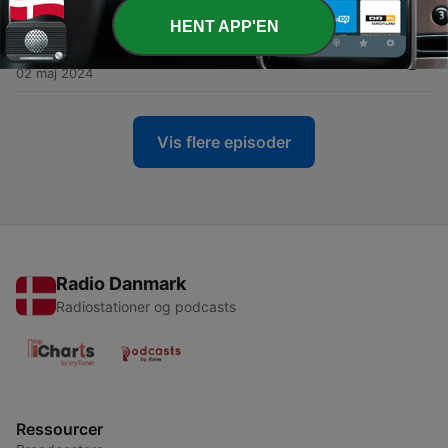
16 maj 2024
HENT APP'EN
-
90
Unterwegs mit… Aurel Mertz
02 maj 2024
Vis flere episoder
Radio Danmark
Radiostationer og podcasts
Ressourcer