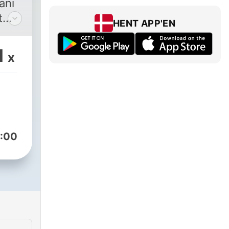
ani
t
HENT APP'EN
q.
nd
1
x
:00