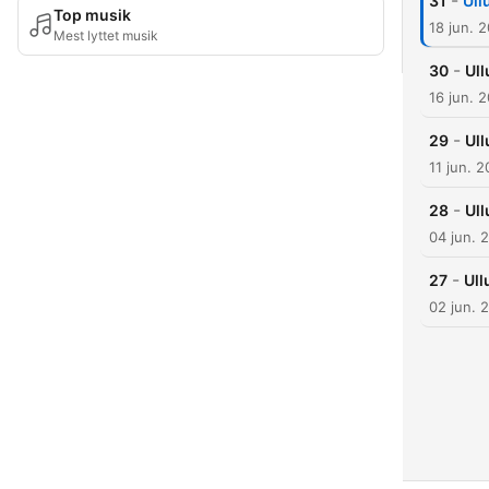
-
31
Ull
Top musik
18 jun. 
Mest lyttet musik
-
30
Ul
16 jun. 
-
29
Ull
11 jun. 
-
28
Ul
04 jun. 
-
27
Ull
02 jun. 