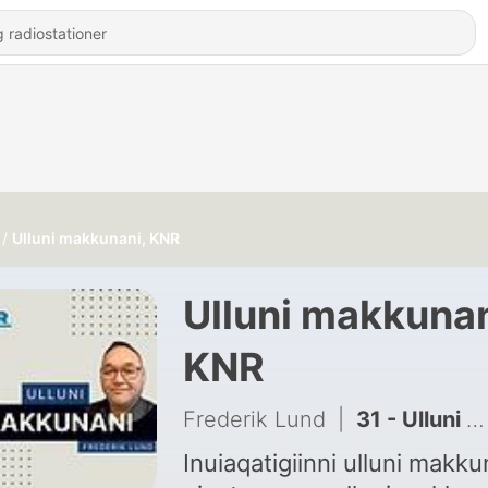
Ulluni makkunani, KNR
Ulluni makkunan
KNR
Frederik Lund
|
31 - Ulluni makkunani 18.06.2025
Inuiaqatigiinni ulluni makku