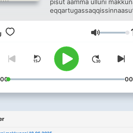
pisut aamma ulluni makkun
eqqartugassaqqissinnaasu
sammillugit aallakaatitassia
Aaqqissuisoq: Frederik Lu
Lydstyrke
:00
00
er