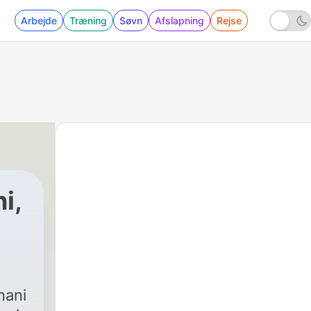
Arbejde
Træning
Søvn
Afslapning
Rejse
i,
nani