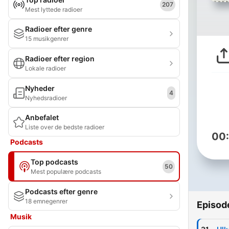
207
Mest lyttede radioer
Radioer efter genre
15 musikgenrer
Radioer efter region
Lokale radioer
Nyheder
4
Nyhedsradioer
Anbefalet
Liste over de bedste radioer
00
Podcasts
Top podcasts
50
Mest populære podcasts
Podcasts efter genre
18 emnegenrer
Episod
Musik