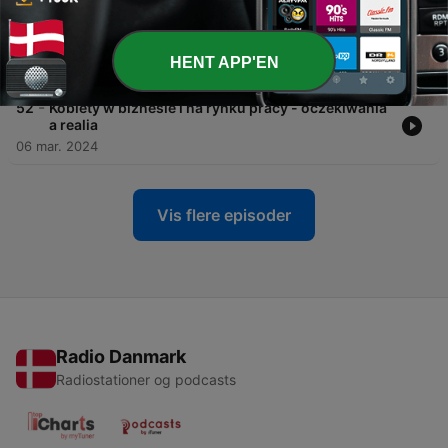
-
53
Grzegorz Kozieja: Ukraińskie rolnictwo ma rynki
zbytu w Afryce, nie powinno być zagrożeniem dla
Polski
HENT APP'EN
13 mar. 2024
-
52
Kobiety w biznesie i na rynku pracy - oczekiwania
a realia
06 mar. 2024
Vis flere episoder
Radio Danmark
Radiostationer og podcasts