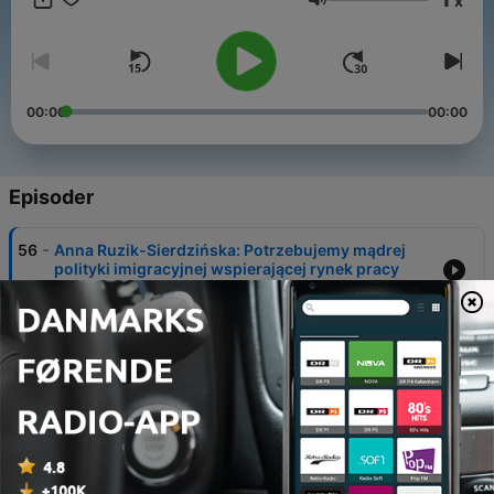
x
Spotify, Apple Podcasts i Google Podcasts.
Lydstyrke
00:00
00:00
Episoder
-
56
Anna Ruzik-Sierdzińska: Potrzebujemy mądrej
polityki imigracyjnej wspierającej rynek pracy
27 mar. 2024
-
55
Piotr Kuczyński: Glapiński zasługuje na Trybunał
Stanu
27 mar. 2024
-
54
Powrót 5 proc. VAT na żywność - teraz albo
nigdy?
20 mar. 2024