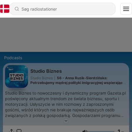
Podcasts
Studio Biznes
Studio Biznes
|
56 - Anna Ruzik-Sierdzińska:
Potrzebujemy mądrej polityki imigracyjnej wspierającej
rynek pracy
Studio Biznes to nowoczesny i dynamiczny program Gazeta.pl
poświęcony aktualnym trendom ze świata biznesu, sportu i
motoryzacji. Usłyszycie w nim rozmowy z zaproszonymi
gośćmi, wśród których nie brakuje najważniejszych osób
związanych z polską gospodarką. Gospodarzami programu
Studio Biznes są: Karolina Hytrek-Prosiecka i Tomasz
Korniejew. Premiera co środę - również w formie podcastu na
1