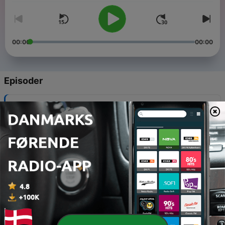
00:00
00:00
Episoder
-
6
#5 De Thermometer
02 jul. 2021
-
5
#4 Firewall
03 feb. 2021
-
4
#3 Voelen is durven
19 jan. 2021
-
3
#2 De zaklamp
14 jan. 2021