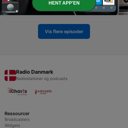
HENT APP'EN
-
2
#1 Voelen en gerichtheid
13 jan. 2021
Vis flere episoder
Radio Danmark
Radiostationer og podcasts
Ressourcer
Broadcasters
Widgets