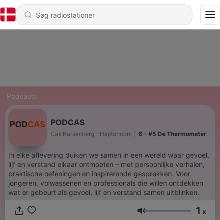
Podcasts
PODCAS
Cas Karsenberg - Haptonoom
|
6 - #5 De Thermometer
In elke aflevering duiken we samen in een wereld waar gevoel,
lijf en verstand elkaar ontmoeten – met persoonlijke verhalen,
praktische oefeningen en inspirerende gesprekken. Voor
jongeren, volwassenen en professionals die willen ontdekken
wat er gebeurt als gevoel, lijf en verstand samen uitblinken.
1
x
Lydstyrke