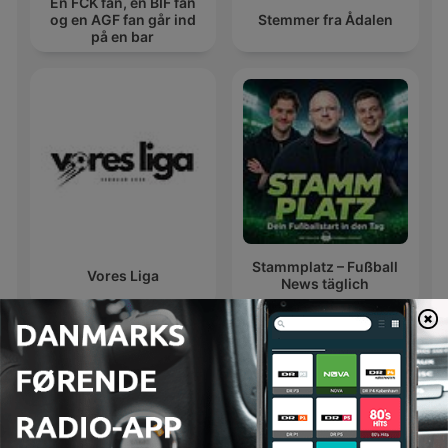
En FCK fan, en BIF fan
og en AGF fan går ind
Stemmer fra Ådalen
på en bar
Stammplatz – Fußball
Vores Liga
News täglich