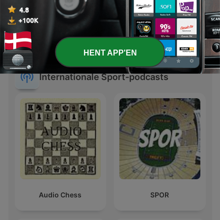
GROßKREUTZ &
KÜPPER -
Forhjulslir
VIERTELSTUNDE
HENT APP'EN
FUSSBALL
Internationale Sport-podcasts
Audio Chess
SPOR