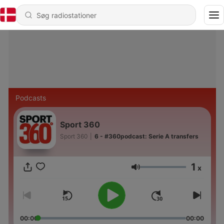
Podcasts
Sport 360
Sport 360
|
6 - #360podcast: Serie A transfers
1
x
Lydstyrke
00:00
00:00