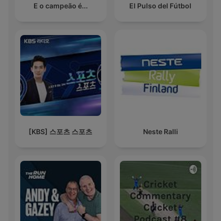
E o campeão é...
El Pulso del Fútbol
[KBS] 스포츠 스포츠
Neste Ralli