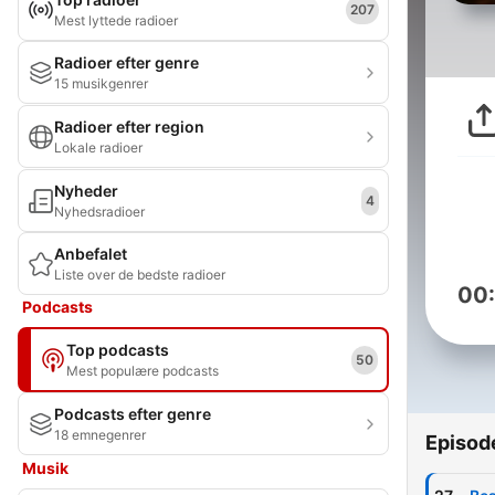
207
Mest lyttede radioer
Radioer efter genre
15 musikgenrer
Radioer efter region
Lokale radioer
Nyheder
4
Nyhedsradioer
Anbefalet
Liste over de bedste radioer
00
Podcasts
Top podcasts
50
Mest populære podcasts
Podcasts efter genre
18 emnegenrer
Episod
Musik