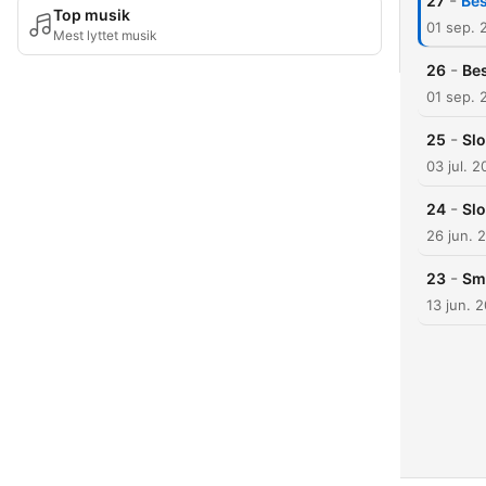
-
27
Bes
Top musik
01 sep. 
Mest lyttet musik
-
26
Bes
01 sep. 
-
25
Slo
03 jul. 
-
24
Slo
26 jun. 
-
23
Sm
13 jun. 