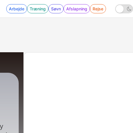
Arbejde
Træning
Søvn
Afslapning
Rejse
7 - Best of the Trailride Vol 2
ty