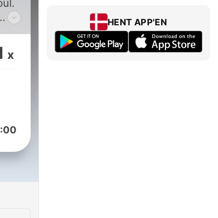
ul.
HENT APP'EN
nd
1
x
rs a
:00