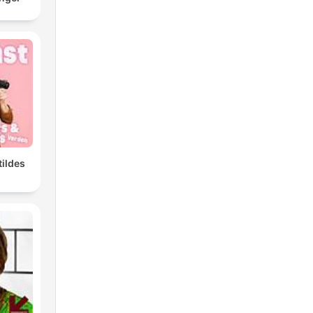
ildes