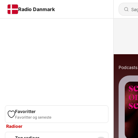
Radio Danmark
Podcasts
Favoritter
Favoritter og seneste
Radioer
Top radioer