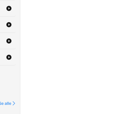
Se alle