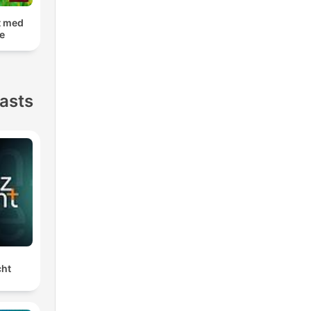
t med
e
asts
cht