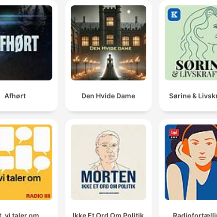
Afhørt
Den Hvide Dame
Sørine & Livsk
, vi taler om
Ikke Et Ord Om Politik
Radiofortæll