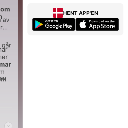
t om
i
HENT APP'EN
m
a av
r
 går
här
mer
emar
om
av
tom
e