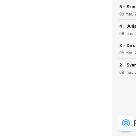
-
5
Skam
08 mar. 
-
4
Juli
08 mar. 
-
3
De s
08 mar. 
-
2
Svar
08 mar. 