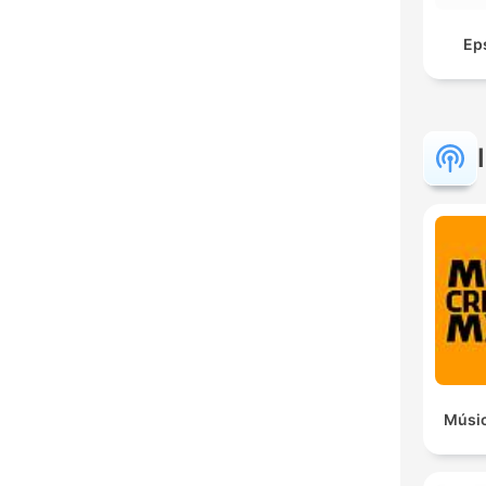
Eps
Músic