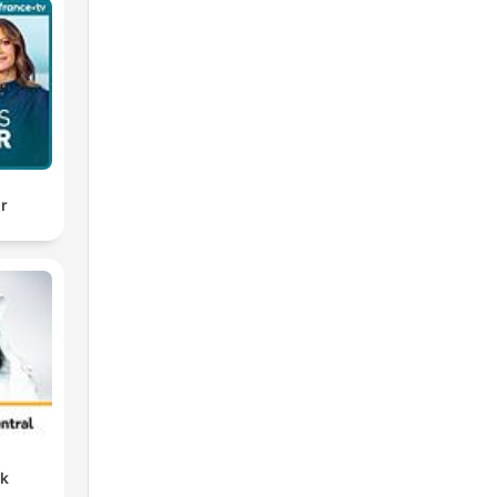
ir
nk