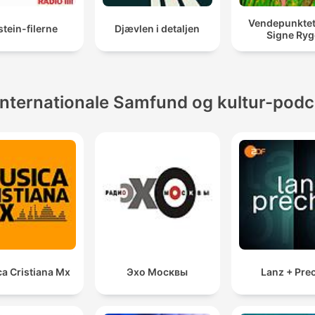
Vendepunkte
tein-filerne
Djævlen i detaljen
Signe Ryg
Internationale Samfund og kultur-podc
a Cristiana Mx
Эхо Москвы
Lanz + Pre