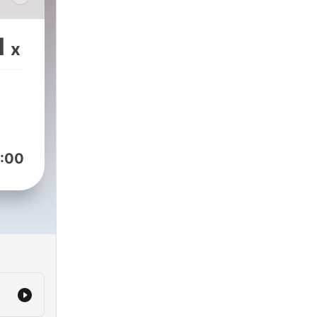
1
x
:00