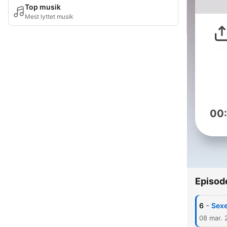
Top musik
Mest lyttet musik
00
Episod
-
6
Sexe
08 mar. 