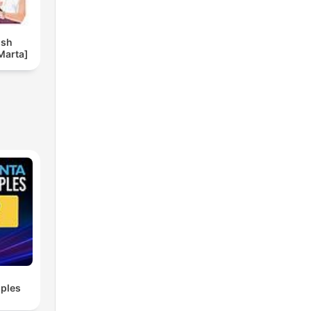
ish
Marta]
ples