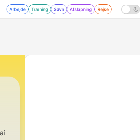
Arbejde
Træning
Søvn
Afslapning
Rejse
ai