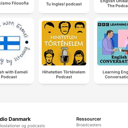
English Unlea
cismo Filosofia
Tu Ingles! podcast
The Podca
sh with Eemeli
Hihetetlen Történelem
Learning Eng
Podcast
Podcast
Conversati
dio Danmark
Ressourcer
Broadcasters
iostationer og podcasts