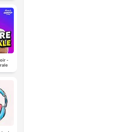
oir -
rale