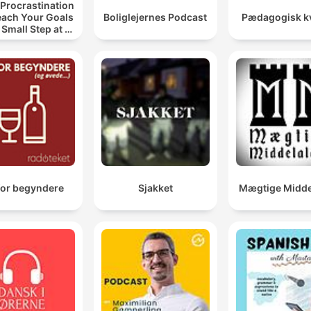
Procrastination
each Your Goals
Boliglejernes Podcast
Pædagogisk kv
 Small Step at a
Time
for begyndere
Sjakket
Mægtige Midde