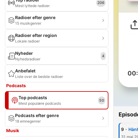
206
Mest lyttede radioer
Radioer efter genre
15 musikgenrer
Radioer efter region
Lokale radioer
Nyheder
4
Nyhedsradioer
Anbefalet
00
Liste over de bedste radioer
Podcasts
Top podcasts
50
Mest populære podcasts
Episod
Podcasts efter genre
18 emnegenrer
-
9
Hành
Musik
31 maj 2