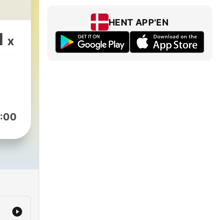
HENT APP'EN
1
x
:00