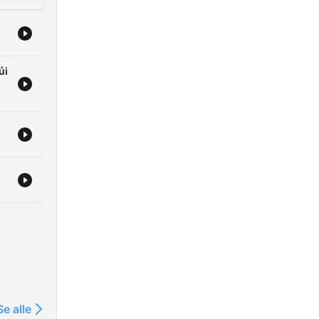
ủi
Se alle