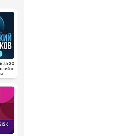
к за 20
ский с
ки
 яз