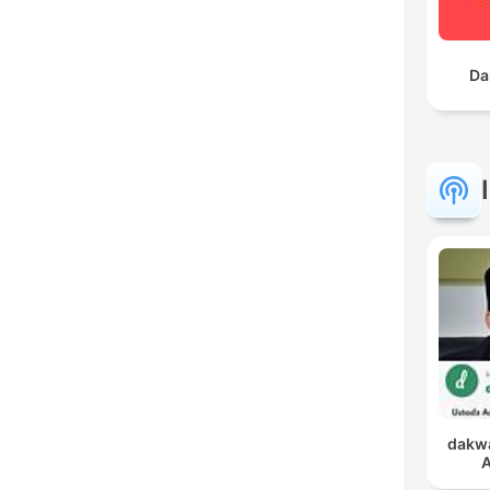
Da
dakwa
A