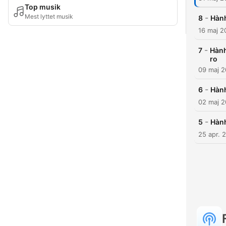
Top musik
Mest lyttet musik
-
8
Hành
16 maj 2
-
7
Hành
ro
09 maj 
-
6
Hành
02 maj 
-
5
Hành
25 apr. 