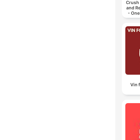
Crush 
and R
- One
Vin 