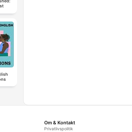
shed:
st
lish
ons
Om & Kontakt
Privatlivspolitik