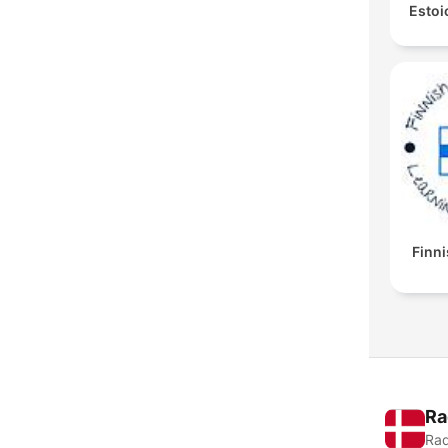
Estoi
Finni
Ra
Rad