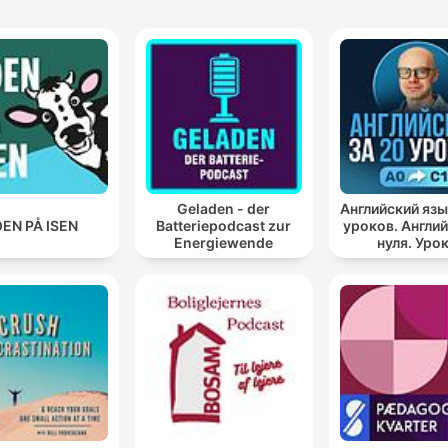
Geladen - der
Английский язы
EN PÅ ISEN
Batteriepodcast zur
уроков. Англий
Energiewende
нуля. Уро
английского