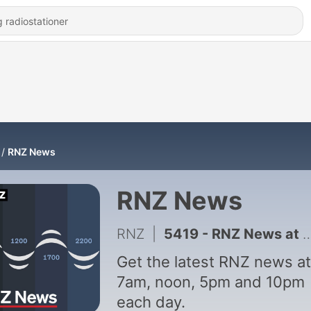
RNZ News
RNZ News
RNZ
|
5419 - RNZ News at 7am, August 6
Get the latest RNZ news at
7am, noon, 5pm and 10pm
each day.