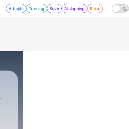
Arbejde
Træning
Søvn
Afslapning
Rejse