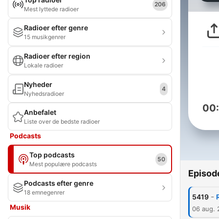
206
Mest lyttede radioer
Radioer efter genre
15 musikgenrer
Radioer efter region
Lokale radioer
Nyheder
4
Nyhedsradioer
00
Anbefalet
Liste over de bedste radioer
Podcasts
Top podcasts
50
Mest populære podcasts
Episod
Podcasts efter genre
18 emnegenrer
-
5419
Musik
06 aug.