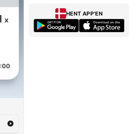
HENT APP'EN
1
x
:00