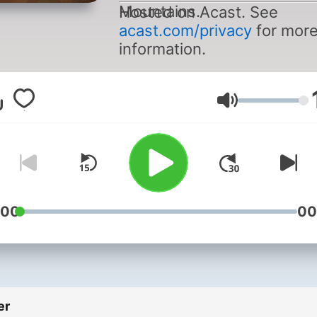
Mountains.
Hosted on Acast. See
acast.com/privacy
for mor
information.
Lydstyrke
:00
00
er