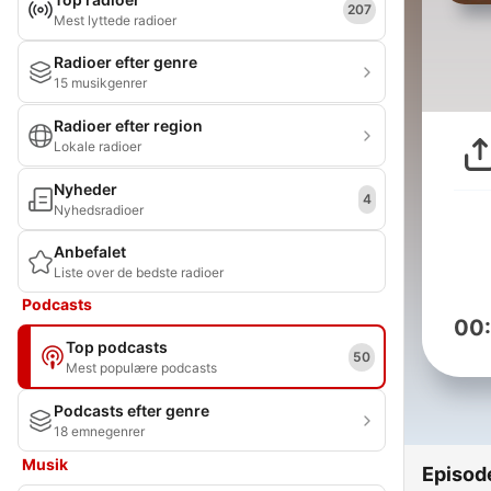
207
Mest lyttede radioer
Radioer efter genre
15 musikgenrer
Radioer efter region
Lokale radioer
Nyheder
4
Nyhedsradioer
Anbefalet
Liste over de bedste radioer
Podcasts
00
Top podcasts
50
Mest populære podcasts
Podcasts efter genre
18 emnegenrer
Musik
Episod