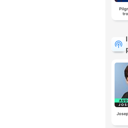
Pilgr
tr
Josep