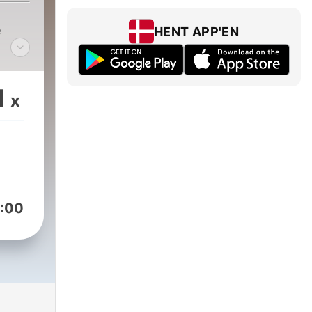
e
HENT APP'EN
1
x
:00