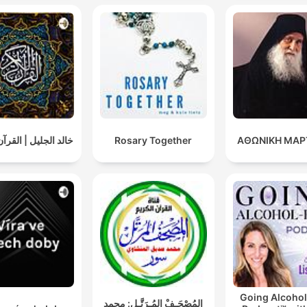
خالد الجليل | القرآ
Rosary Together
ΑΘΩΝΙΚΗ ΜΑΡ
Going Alcohol
المُصْحَـفْ المُـرَتَّـل: محمد