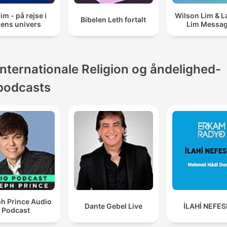
im - på rejse i
Wilson Lim & L
Bibelen Leth fortalt
oens univers
Lim Messa
Internationale Religion og åndelighed-
podcasts
h Prince Audio
Dante Gebel Live
İLAHİ NEFE
Podcast