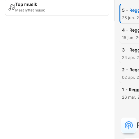
Top musik
-
5
Regg
Mest lyttet musik
25 jun. 
-
4
Reg
15 jun. 
-
3
Regg
24 apr. 
-
2
Regg
02 apr. 
-
1
Regg
26 mar. 