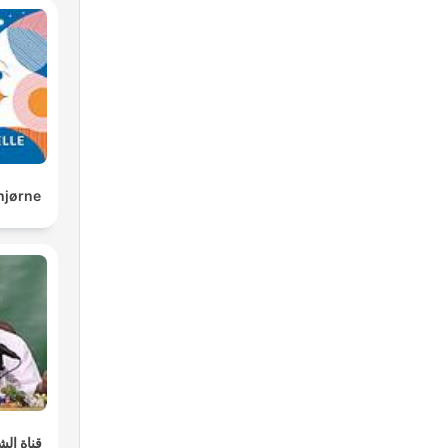
 hjørne
قناة ال