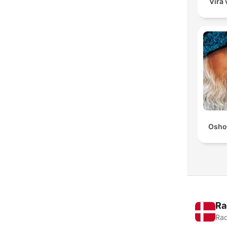
Víra 
Osho
Ra
Rad