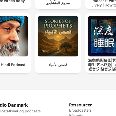
ve vírech doby
Podcast™ with
صديق المنشاوي
Lively | How t
drinking alc
深度睡眠|解压|冥
 Hindi Podcast
قصص الأنبياء
养生|艺术疗愈|白
眠音乐|轻音乐|
道
dio Danmark
Ressourcer
Broadcasters
iostationer og podcasts
Widgets