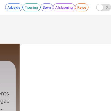
Arbejde
Træning
Søvn
Afslapning
Rejse
ents
ggae