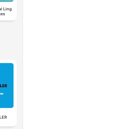
ai Ling
ges
SLER