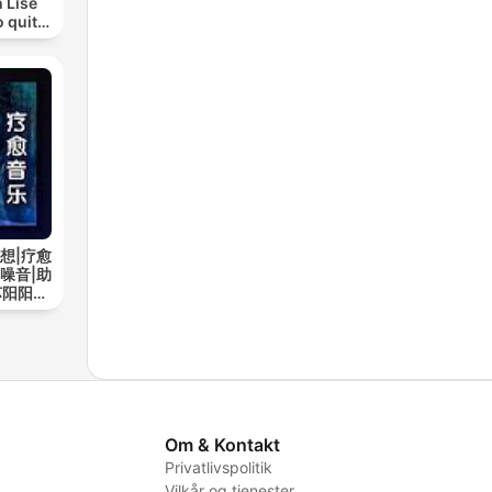
 Lise
o quit
ohol
想|疗愈
噪音|助
苏阳阳频
Om & Kontakt
Privatlivspolitik
Vilkår og tjenester