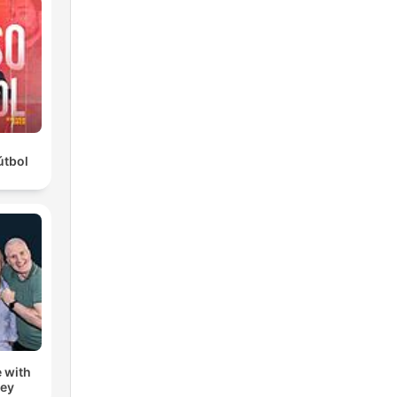
útbol
 with
zey