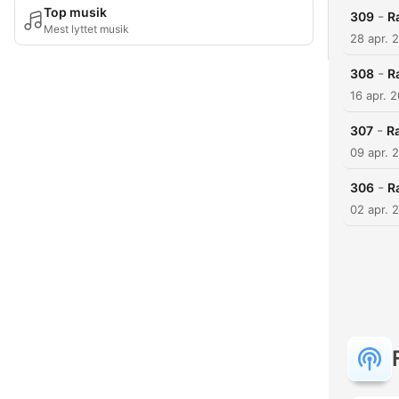
Top musik
-
309
R
Mest lyttet musik
28 apr. 
-
308
R
16 apr. 
-
307
R
09 apr. 
-
306
Ra
02 apr. 