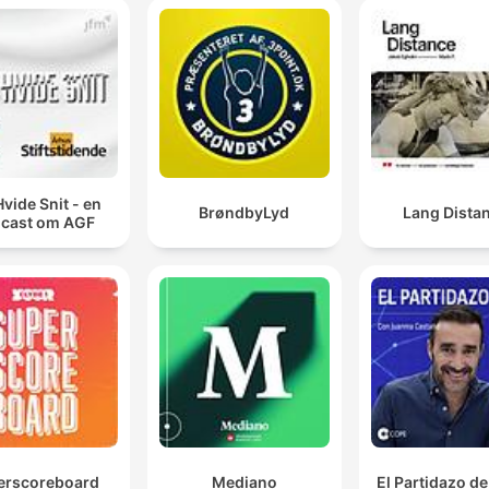
Hvide Snit - en
BrøndbyLyd
Lang Dista
cast om AGF
erscoreboard
Mediano
El Partidazo d