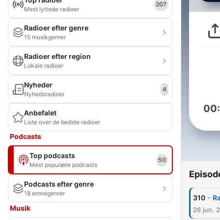
207
Mest lyttede radioer
Radioer efter genre
15 musikgenrer
Radioer efter region
Lokale radioer
Nyheder
4
Nyhedsradioer
00
Anbefalet
Liste over de bedste radioer
Podcasts
Top podcasts
50
Mest populære podcasts
Episod
Podcasts efter genre
18 emnegenrer
-
310
Ra
Musik
26 jun. 