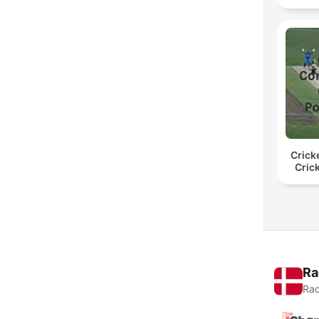
Crick
Cric
Ra
Rad