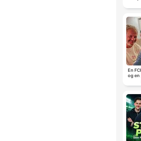
En FCK
og en 