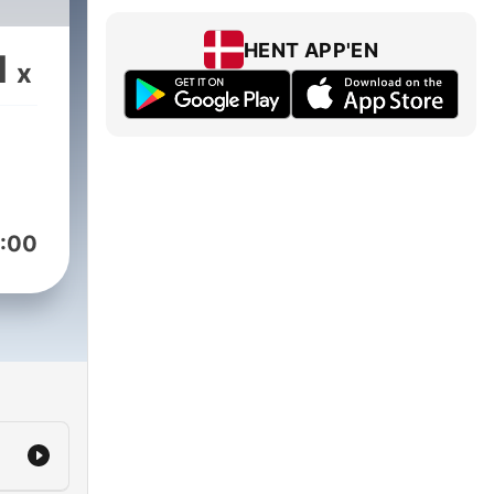
HENT APP'EN
1
x
:00