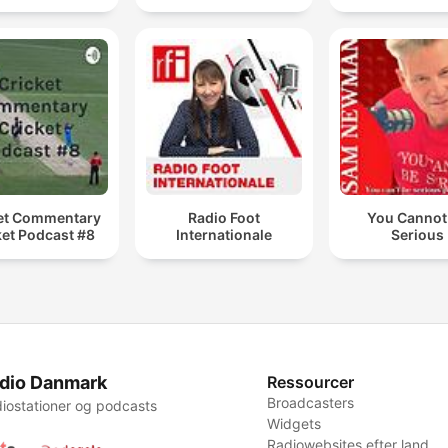
et Commentary
Radio Foot
You Cannot
ket Podcast #8
Internationale
Serious
dio Danmark
Ressourcer
Broadcasters
iostationer og podcasts
Widgets
Radiowebsites efter land