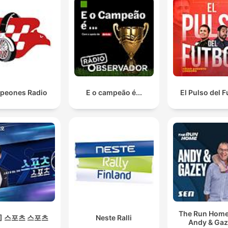
peones Radio
E o campeão é...
El Pulso del F
The Run Home
S] 스포츠 스포츠
Neste Ralli
Andy & Ga