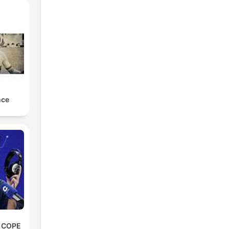
nce
e COPE