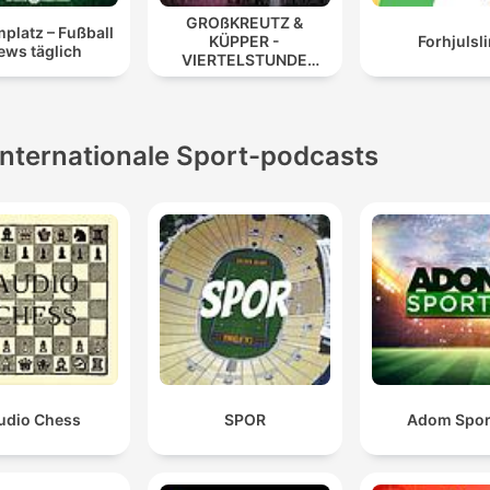
GROßKREUTZ &
platz – Fußball
KÜPPER -
Forhjulsli
ews täglich
VIERTELSTUNDE
FUSSBALL
Internationale Sport-podcasts
udio Chess
SPOR
Adom Spor