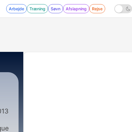
Arbejde
Træning
Søvn
Afslapning
Rejse
013
gue