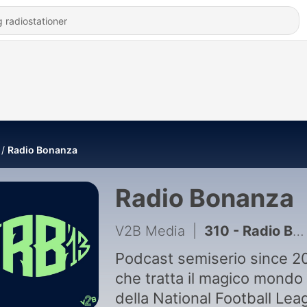
Radio Bonanza
Radio Bonanza
V2B Media
|
310 - Radio Bonanza 371 | Gira la ruota della Fortuna
Podcast semiserio since 2
che tratta il magico mondo
della National Football Lea