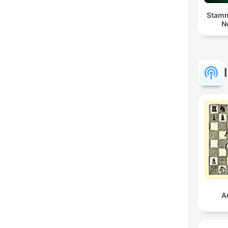
Stamm
N
A