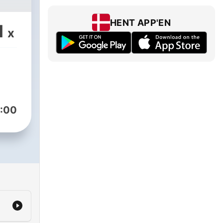
HENT APP'EN
1
x
:00