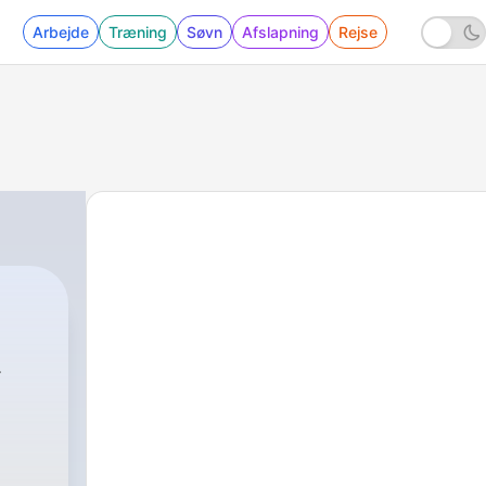
Arbejde
Træning
Søvn
Afslapning
Rejse