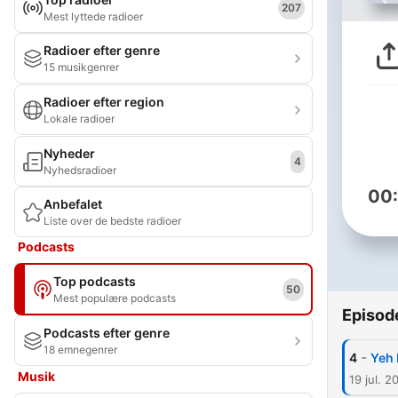
207
Mest lyttede radioer
Radioer efter genre
15 musikgenrer
Radioer efter region
Lokale radioer
Nyheder
4
Nyhedsradioer
00
Anbefalet
Liste over de bedste radioer
Podcasts
Top podcasts
50
Mest populære podcasts
Episod
Podcasts efter genre
18 emnegenrer
-
4
Yeh 
Musik
19 jul. 2