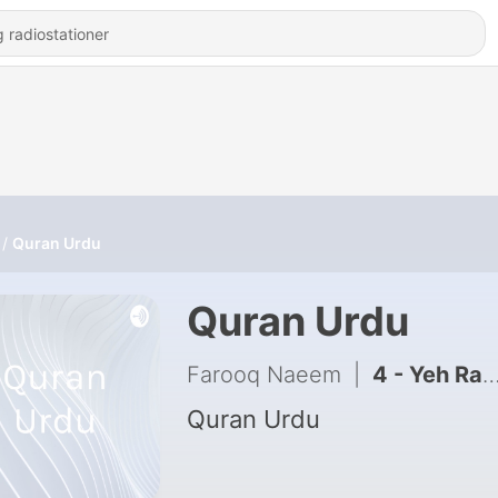
Quran Urdu
Quran Urdu
Farooq Naeem
|
4 - Yeh Radio Rome tha, Mazeed Himaqtain Shafiq Ur Rehman
Quran Urdu