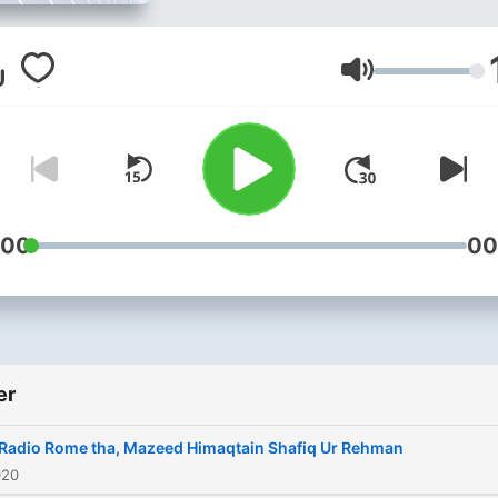
Lydstyrke
:00
00
er
Radio Rome tha, Mazeed Himaqtain Shafiq Ur Rehman
020