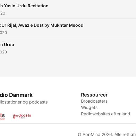
h Yasin Urdu Recitation
020
 Ur Rijal, Awaz e Dost by Mukhtar Msood
2020
n Urdu
2020
dio Danmark
Ressourcer
Broadcasters
iostationer og podcasts
Widgets
Radiowebsites efter land
© AppMind 2026. Alle rettigh