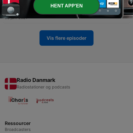
HENT APP'EN
-
4
03 Das neue Badezimmer
08 jan. 2021
Vis flere episoder
Radio Danmark
Radiostationer og podcasts
Ressourcer
Broadcasters