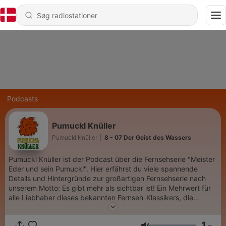
Podcasts
Pumuckl Knüller
Pumuckl Knüller
|
8 - 07 Der Geist des Wassers
Pumuckl Knüller ist der Podcast über die Fernsehserie "Meister
Eder und sein Pumuckl". Hier erfährst du viele spannende
Details und Hintergründe zur großartigen Fernsehserie nach
unserem Motto: Es gibt mehr als sichtbar ist! Ein Mehrwert für
alle Liebhaber dieses bekannten Fernseh-Klassikers, die
einfach mehr über Pumuckl wissen wollen.
www.facebook.com/Pumuckl-Knüller
1