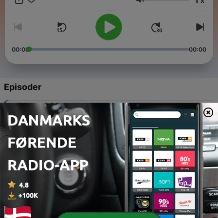
x
www.instagram.com/pumucklknueller/
Lydstyrke
https://twitter.com/PKnuller info@pumuckl-knueller.de
00:00
00:00
Episoder
-
8
07 Der Geist des Wassers
13 apr. 2021
-
7
06 Pumuckl macht Ferien
15 mar. 2021
-
6
05 Die abergläubische Putzfrau
25 feb. 2021
-
5
04 Das Schloßgespenst
28 jan. 2021