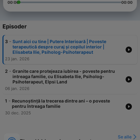
00:00
00:00
Episoder
-
3
Sunt aici cu tine | Putere Interioară | Poveste
terapeutică despre curaj și copilul interior |
Elisabeta Ilie, Psiholog-Psihoterapeut
23 jan. 2026
-
2
Granite care protejeaza iubirea - poveste pentru
intreaga familie, cu Elisabeta Ilie, Psiholog-
Psihoterapeut, Elpsi Land
06 jan. 2026
-
1
Recunoștință la trecerea dintre ani – o poveste
pentru întreaga familie
30 dec. 2025
Se alle