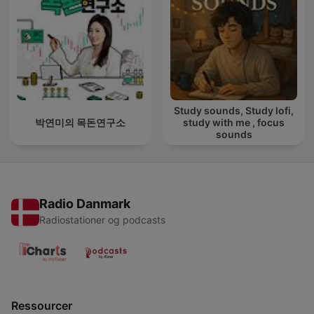
Study sounds, Study lofi,
박연미의 목돈연구소
study with me , focus
sounds
Radio Danmark
Radiostationer og podcasts
Ressourcer