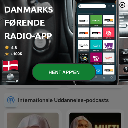
Sjakket
with Marta]
HENT APP'EN
English Unlocked：Slow
Mægtige Middelalder
English Podcast
Internationale Uddannelse-podcasts