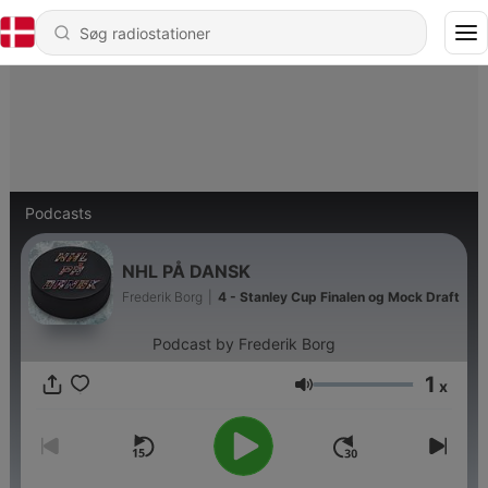
Podcasts
NHL PÅ DANSK
Frederik Borg
|
4 - Stanley Cup Finalen og Mock Draft
Podcast by Frederik Borg
1
x
Lydstyrke