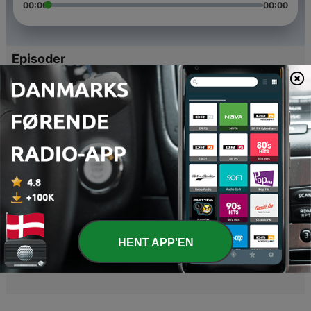
00:00
00:00
Episoder
-
4
Stanley Cup Finalen og Mock Draft
07 jun. 2018
-
3
Runde 2 og hvad er det lige der sker i Vegas?
26 apr. 2018
-
2
Playoff Mania!!! (2:2)
16 apr. 2018
-
1
Playoff Mania!! (Part 1/2)
HENT APP'EN
11 apr. 2018