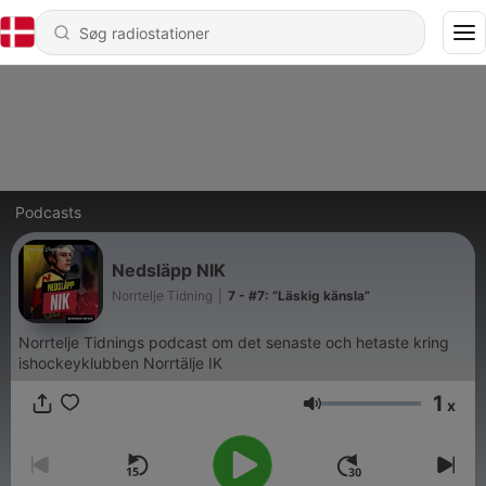
Podcasts
Nedsläpp NIK
Norrtelje Tidning
|
7 - #7: ”Läskig känsla”
Norrtelje Tidnings podcast om det senaste och hetaste kring
ishockeyklubben Norrtälje IK
1
x
Lydstyrke