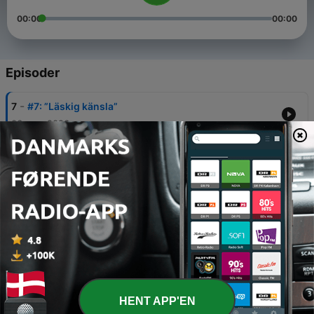
00:00
00:00
Episoder
-
7
#7: ”Läskig känsla”
06 aug. 2026
-
6
#6: Här kan NIK förstärka: ”Annars får det vara”
23 jul. 2026
-
5
#5: "Jag åker inte frivilligt till Visby igen"
25 jun. 2026
-
4
#4: ”Man ska surra skit och ha kul”
03 jun. 2026
-
3
#3: ”Från bira till fystester”
HENT APP'EN
21 maj 2026