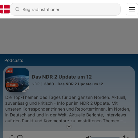
Podcasts
Das NDR 2 Update um 12
NDR
|
3860 - Das NDR 2 Update um 12
Die Top-Themen des Tages für den ganzen Norden. Aktuell,
zuverlässig und kritisch - Info pur im NDR 2 Update. Mit
unseren Korrespondent*innen und Reporter*innen, im Norden,
in Deutschland und in der Welt. Aktuelle Berichte, Interviews
auf den Punkt und Kommentare zu umstrittenen Themen –
damit seid ihr top informiert.
1