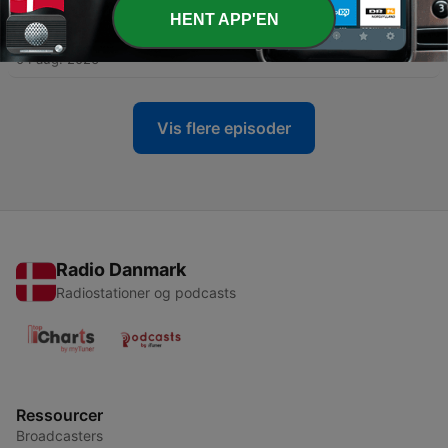
HENT APP'EN
-
3856
Das NDR 2 Update um 12
04 aug. 2026
Vis flere episoder
Radio Danmark
Radiostationer og podcasts
Ressourcer
Broadcasters