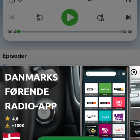
x
Lydstyrke
00:00
00:00
Episoder
-
3860
Das NDR 2 Update um 12
08 aug. 2026
-
3859
Das NDR 2 Update um 12
07 aug. 2026
-
3858
Das NDR 2 Update um 12
06 aug. 2026
-
3857
Das NDR 2 Update um 12
05 aug. 2026