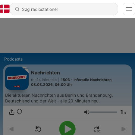
Podcasts
Nachrichten
rbb24 Inforadio
|
1506 - Inforadio Nachrichten,
08.08.2026, 06:00 Uhr
Die aktuellen Nachrichten aus Berlin und Brandenburg,
Deutschland und der Welt - alle 20 Minuten neu.
1
x
Lydstyrke