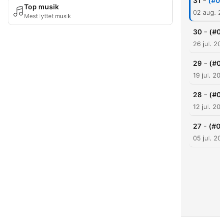
-
31
(#0
Top musik
02 aug.
Mest lyttet musik
-
30
(#
26 jul. 
-
29
(#
19 jul. 2
-
28
(#0
12 jul. 2
-
27
(#0
05 jul. 