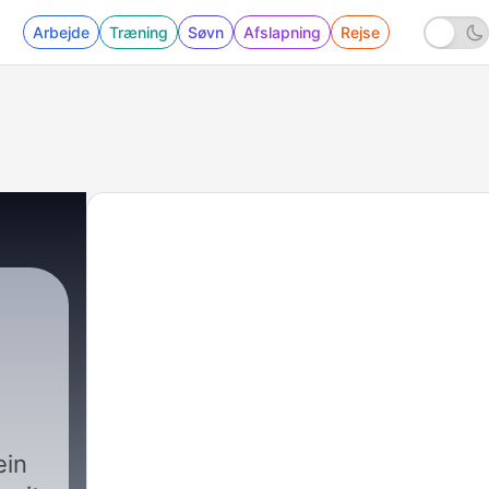
Arbejde
Træning
Søvn
Afslapning
Rejse
ein