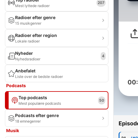
207
Mest lyttede radioer
Radioer efter genre
15 musikgenrer
Radioer efter region
Lokale radioer
Nyheder
4
Nyhedsradioer
Anbefalet
Liste over de bedste radioer
00
Podcasts
Top podcasts
50
Mest populære podcasts
Podcasts efter genre
18 emnegenrer
Episod
Musik