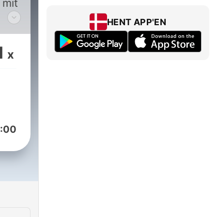
 mit
HENT APP'EN
1
x
:00