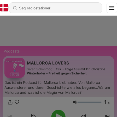
Podcasts
MALLORCA LOVERS
Sarah Schönrogg
|
192 - Folge 189 mit Dr. Christine
Winterholler - Freiheit gegen Sicherheit
Das ist ein Podcast für Mallorca Liebhaber. Von Mallorca
Auswanderer und deren Geschichte wie alles begann…Warum
Mallorca und was ist die Magie von Mallorca?
1
x
Lydstyrke