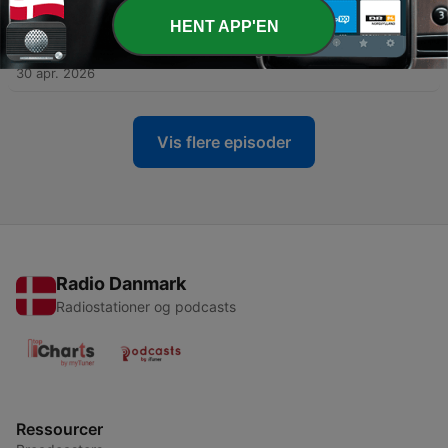
HENT APP'EN
-
188
Folge 185 mit Ilka Tiegs - Ein Besuch, der alles
veränderte
30 apr. 2026
Vis flere episoder
Radio Danmark
Radiostationer og podcasts
Ressourcer