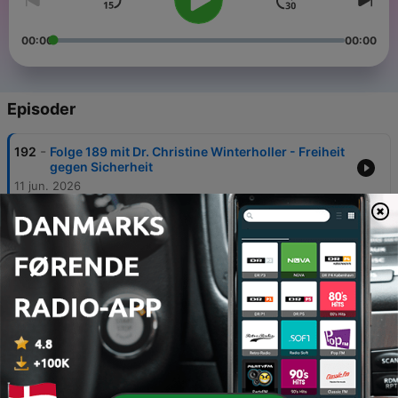
00:00
00:00
Episoder
-
192
Folge 189 mit Dr. Christine Winterholler - Freiheit
gegen Sicherheit
11 jun. 2026
-
191
Folge 188 mit Viktor Jonas - Raus aus dem
Hamsterrad
04 jun. 2026
-
190
Folge 187 mit Markus Schnitzler - Glücklich zu
sein ist eine Entscheidung
28 maj 2026
-
189
Folge 186 mit Dorothee Fusenig - Next Level
Mallorca
07 maj 2026