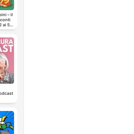
ni – il
cconti
2 ai 5
Podcast