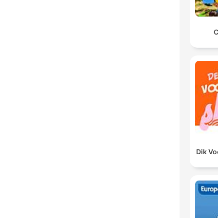
C
Dik V