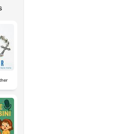
s
ther