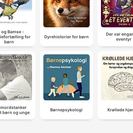
j og Bamse -
Der var enga
iefortælling for
Dyrehistorier for børn
eventyr
børn
vmordstanker
Børnepsykologi
Krøllede hje
t børn og unge