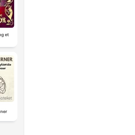
ng et
rner