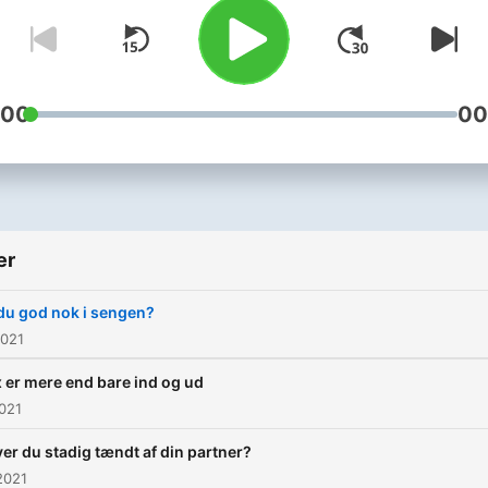
:00
00
er
du god nok i sengen?
2021
 er mere end bare ind og ud
2021
ver du stadig tændt af din partner?
2021