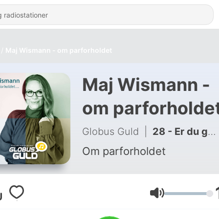
Maj Wismann - om parforholdet
Maj Wismann -
om parforholde
Globus Guld
|
28 - Er du god nok i sengen?
Om parforholdet
Lydstyrke