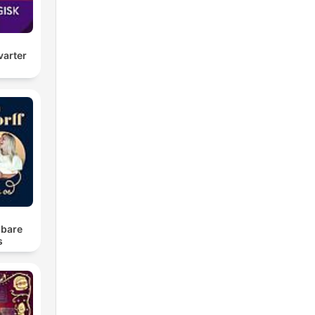
arter
u
 bare
s