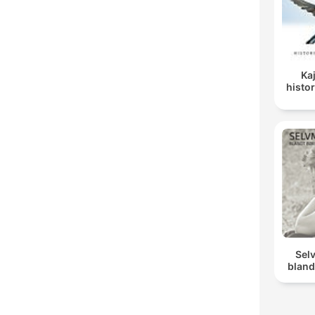
Ka
histor
Sel
bland