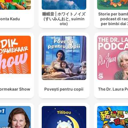
睡眠音 | ホワイトノイズ
Storie per bambi
onta Kadu
(すいみんおと, suimin
podcast di ra
oto)
per bimbi dai 
anni
oormekaar Show
Povești pentru copii
The Dr. Laura 