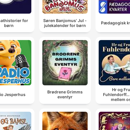
thistorier for
Søren Banjomus' Jul -
Pædagogisk kv
børn
julekalender for børn
Hr og Fr
Brødrene Grimms
io Jesperhus
Fuhlendorff…
eventyr
mellem o