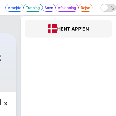
Arbejde
Træning
Søvn
Afslapning
Rejse
HENT APP'EN
t
1
x