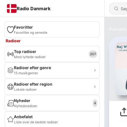
Radio Danmark
Favoritter
Podcasts
Favoritter og seneste
Radioer
Top radioer
207
Mest lyttede radioer
Radioer efter genre
15 musikgenrer
Radioer efter region
Lokale radioer
Nyheder
4
Nyhedsradioer
Anbefalet
Liste over de bedste radioer