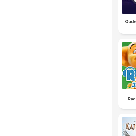
Godna
Rad