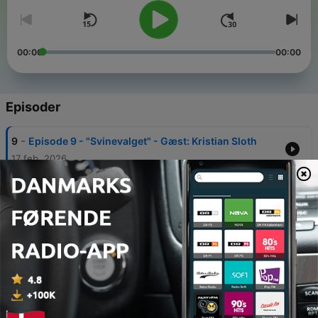
00:00
00:00
Episoder
-
9
Episode 9 - "Svinevalget" - Gæst: Kristian Sloth
17 feb. 2026
-
8
Episode 8 - "Det Økologiske Regnskab" - Gæst:
Sybille Kyed
09 feb. 2026
-
7
Episode 7 - "Landbrugets Økonomi" - Gæst:
Michael Friis Pedersen
21 jan. 2026
-
6
Episode 6 - "Den danske speciesisme" - Gæst:
Asmund Havsteen-Mikkelsen