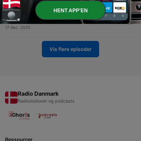
23 dec. 2025
HENT APP'EN
-
5
Episode 5 - "En retfærdig omstilling" - Gæst: Marie
Huntley Andersen
17 dec. 2025
Vis flere episoder
Radio Danmark
Radiostationer og podcasts
Ressourcer