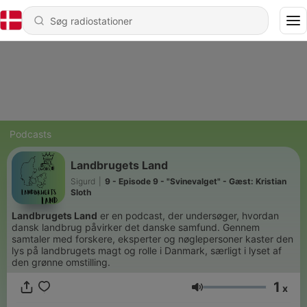
Podcasts
Landbrugets Land
Sigurd
|
9 - Episode 9 - "Svinevalget" - Gæst: Kristian
Sloth
Landbrugets Land
er en podcast, der undersøger, hvordan
dansk landbrug påvirker det danske samfund. Gennem
samtaler med forskere, eksperter og nøglepersoner kaster den
lys på landbrugets magt og rolle i Danmark, særligt i lyset af
den grønne omstilling.
1
x
Lydstyrke