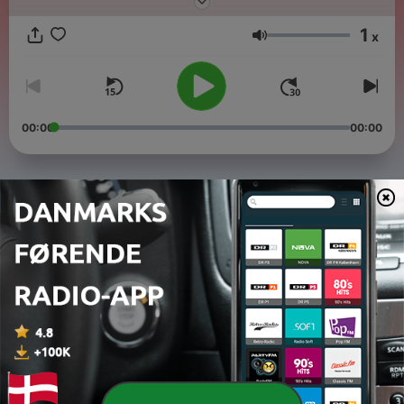
voyage passionnant au cœur d’un groupe que rien ne semble
pouvoir arrêter.
1
x
Lydstyrke
00:00
00:00
Episoder
-
5
Les Stones, rescapés des sixties (1/5)
06 aug. 2025
-
4
Les Rolling Stones sont-ils indivisibles ? (2/5)
06 aug. 2025
-
3
Comment les Rolling Stones sont-ils devenus
l'icône des années 60 ? (3/5)
06 aug. 2025