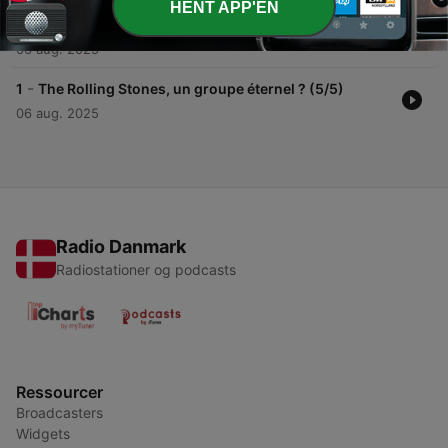
HENT APP'EN
-
2
L'histoire française des Rolling Stones (4/5)
06 aug. 2025
-
1
The Rolling Stones, un groupe éternel ? (5/5)
06 aug. 2025
Radio Danmark
Radiostationer og podcasts
Ressourcer
Broadcasters
Widgets