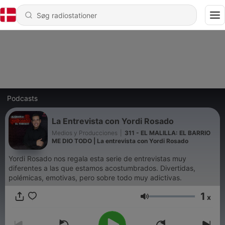
Podcasts
La Entrevista con Yordi Rosado
Medios y Producciones
|
311 - EL MALILLA: EL BARRIO
ME DIO TODO | La entrevista con Yordi Rosado
Yordi Rosado nos regala esta serie de entrevistas muy
diferentes a las que estamos acostumbrados. Divertidas,
polémicas, emotivas, pero sobre todo muy adictivas.
1
x
Lydstyrke