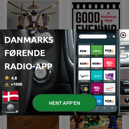
Good Evening: An Alfred
The Ninjago Dimension
Hitchcock Podcast
HENT APP'EN