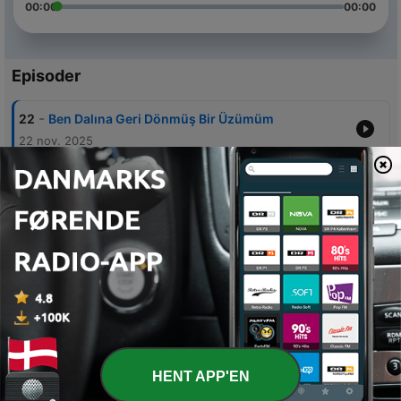
00:00
00:00
Episoder
-
22
Ben Dalına Geri Dönmüş Bir Üzümüm
22 nov. 2025
-
21
Kebab Disco Veda
18 okt. 2024
-
20
Düşündüğünüz Gibi Olmayan Bir Konuk
03 jul. 2024
-
19
Gerginim
07 maj 2024
-
18
Kurban Psikolojim ve Hitler
07 mar. 2024
HENT APP'EN