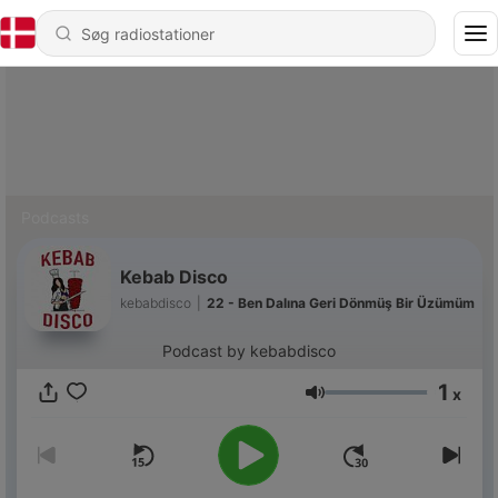
Podcasts
Kebab Disco
kebabdisco
|
22 - Ben Dalına Geri Dönmüş Bir Üzümüm
Podcast by kebabdisco
1
x
Lydstyrke