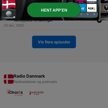
Nordlysets Fortællinger
24 dec. 2025
HENT APP'EN
-
283
23.december - Arsarnerit Oqaluttuaat /
Nordlysets Fortællinger
23 dec. 2025
Vis flere episoder
Radio Danmark
Radiostationer og podcasts