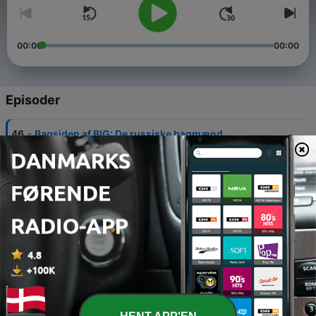
00:00
00:00
Episoder
-
46
Bagsiden af BIG: De russiske bagmænd
15 jun. 2026
-
45
Bagsiden af BIG: Kysset, befamlet, fyret
29 maj 2026
-
44
Bagsiden af BIG: I skyggen af Bjarke Ingels
22 maj 2026
-
43
Bagsiden af BIG: Trusselsbrevet
22 maj 2026
-
42
Jetpack: En løgn startede hypen om fusionsenergi