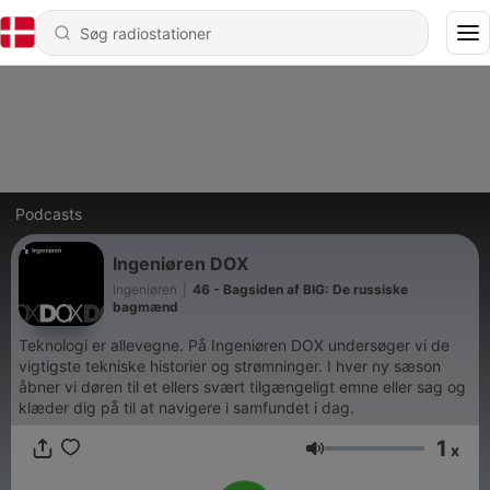
Podcasts
Ingeniøren DOX
Ingeniøren
|
46 - Bagsiden af BIG: De russiske
bagmænd
Teknologi er allevegne. På Ingeniøren DOX undersøger vi de
vigtigste tekniske historier og strømninger. I hver ny sæson
åbner vi døren til et ellers svært tilgængeligt emne eller sag og
klæder dig på til at navigere i samfundet i dag.
1
x
Lydstyrke