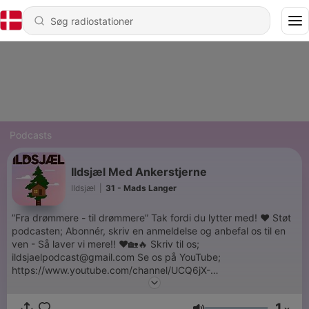
Podcasts
Ildsjæl Med Ankerstjerne
Ildsjæl
|
31 - Mads Langer
”Fra drømmere - til drømmere” Tak fordi du lytter med! ♥️ Støt
podcasten; Abonnér, skriv en anmeldelse og anbefal os til en
ven - Så laver vi mere!! ♥️🏡🔥 Skriv til os;
ildsjaelpodcast@gmail.com Se os på YouTube;
https://www.youtube.com/channel/UCQ6jX-
7SVKRgAUOyDWtKikA Følg os på Instagram;
https://www.instagram.com/ildsjaelpodcast/ Anker;
1