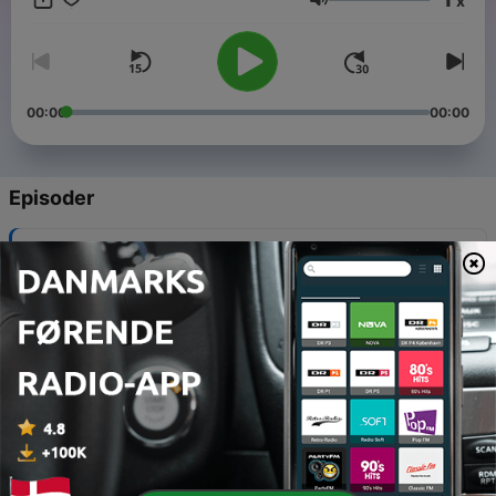
x
https://www.instagram.com/ankerstjerne1/ OB;
Lydstyrke
https://www.instagram.com/olebjorn/
00:00
00:00
Episoder
-
31
Mads Langer
23 maj 2022
-
30
Pauline
16 maj 2022
-
29
Ankerstjerne
09 maj 2022
-
28
Benjamin Lasnier, Pilfinger og Daniel Schulz
(TISVILDE-SPECIAL)