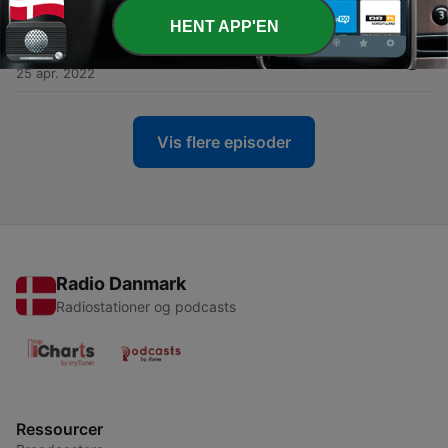
02 maj 2022
HENT APP'EN
-
27
Adam Price
25 apr. 2022
Vis flere episoder
Radio Danmark
Radiostationer og podcasts
Ressourcer