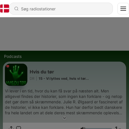
Podcasts
Hvis du tør
DR
|
15 - Vi lyttes ved, hvis vi tør...
Vi lever i en tid, hvor du kan få svar på næsten alt. Men
alligevel findes der historier, som ingen kan forklare - og netop
det gør dem så skræmmende. Julie R. Ølgaard er fascineret af
de historier, vi ikke kan forklare. Hun har derfor bedt danskere
fra hele landet om at dele deres mest skræmmende oplevelser
med hende, for at undersøge, hvad der sker, når vi giver plads
til det uforklarlige. Her handler det ikke om at finde svar, men
1