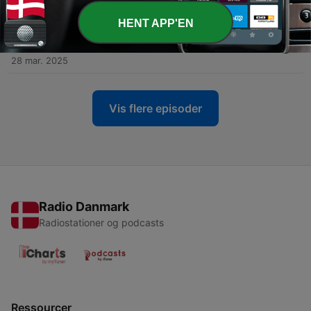
04 apr. 2025
HENT APP'EN
-
11
Gad vide, om det spejl hænger i et andet hjem et
sted i Danmark lige nu?
28 mar. 2025
Vis flere episoder
Radio Danmark
Radiostationer og podcasts
Ressourcer