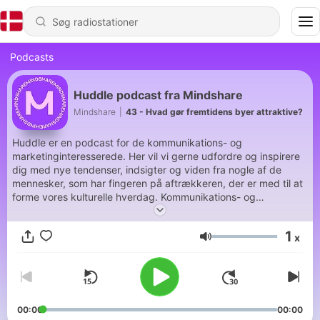
Podcasts
Huddle podcast fra Mindshare
Mindshare
|
43 - Hvad gør fremtidens byer attraktive?
Huddle er en podcast for de kommunikations- og
marketinginteresserede. Her vil vi gerne udfordre og inspirere
dig med nye tendenser, indsigter og viden fra nogle af de
mennesker, som har fingeren på aftrækkeren, der er med til at
forme vores kulturelle hverdag. Kommunikations- og
marketingbranchen kan, når den er bedst, skabe kulturelle
milepæle, der bliver referencerammer for generationer. Hvem
1
x
husker ikke 70’ernes Coca Cola reklamer, 80’ernes store
Lydstyrke
velgørenhedskoncerter eller Benettons politiske fotokunst i
90’erne? Vær åben og tune ind!” Mindshare er en del af WPP,
verdens største marketing services koncern med 179.000
ansatte i 111 lande og herunder GroupM, verdens største
medieindkøbsorganisation. Mindshare har været i Danmark
00:00
00:00
siden 1999 og udnævnt til Børsen Gazelle flere gange. Vi er