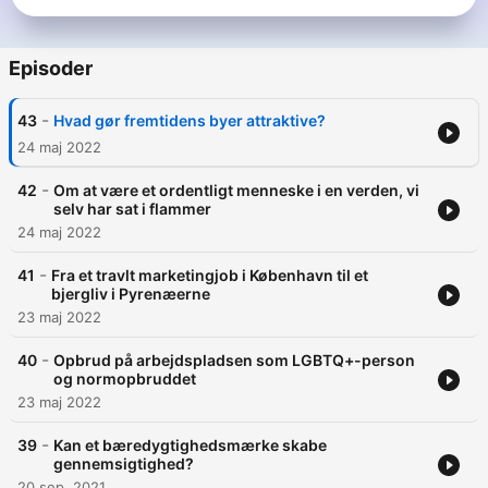
Danmarks første og eneste integrerede kommunikations- og
mediebureau. Hos os er kompetencer til både medieoptimering
og kreative løsninger samlet ligeværdigt under ét tag. Læs
Episoder
mere her: www.mindshare.dk
-
43
Hvad gør fremtidens byer attraktive?
24 maj 2022
-
42
Om at være et ordentligt menneske i en verden, vi
selv har sat i flammer
24 maj 2022
-
41
Fra et travlt marketingjob i København til et
bjergliv i Pyrenæerne
23 maj 2022
-
40
Opbrud på arbejdspladsen som LGBTQ+-person
og normopbruddet
23 maj 2022
-
39
Kan et bæredygtighedsmærke skabe
gennemsigtighed?
20 sep. 2021