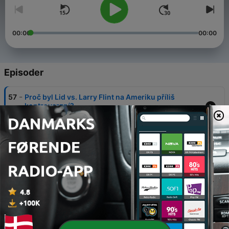
00:00
00:00
Episoder
-
57
Proč byl Lid vs. Larry Flint na Ameriku příliš
kontroverzní?
27 apr. 2025
-
56
Amadeus a návrat do Československa
20 apr. 2025
-
55
5 Oscarů během jedné noci: Jak Přelet nad
kukaččím hnízdem změnil Formanův život
13 apr. 2025
-
54
Americký sen? První kroky a tvrdá realita
30 mar. 2025