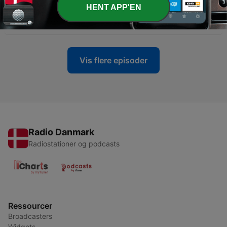
HENT APP'EN
-
53
První československé oscarové naděje
23 mar. 2025
Vis flere episoder
Radio Danmark
Radiostationer og podcasts
Ressourcer
Broadcasters
Widgets