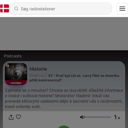
Podcasts
Historie
iDNES.cz
|
57 - Proč byl Lid vs. Larry Flint na Ameriku
příliš kontroverzní?
Zajímáte se o minulost? Chcete se dozvědět důležité informace
z české i světové historie? Moderátor Vladimír Vokál vás
provede klíčovými událostmi dějin a seznámí vás s osobnostmi,
které ovlivnily svět.
1
x
Lydstyrke