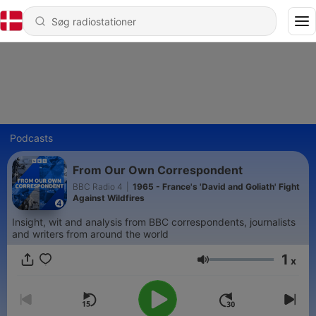
Podcasts
From Our Own Correspondent
BBC Radio 4
|
1965 - France's 'David and Goliath' Fight
Against Wildfires
Insight, wit and analysis from BBC correspondents, journalists
and writers from around the world
1
x
Lydstyrke