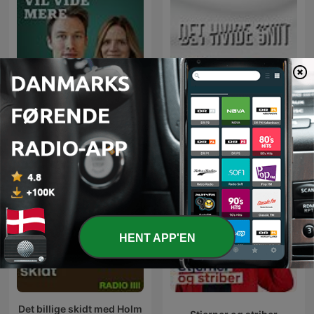
Det Hvide Snit - en
Hvis du vil vide mere
podcast om AGF
HENT APP'EN
Det billige skidt med Holm