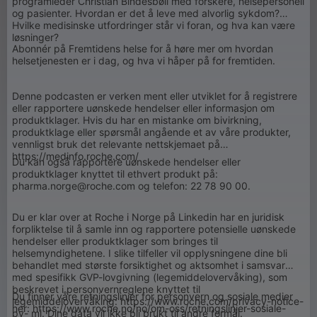
programleder Christian Bindesbøll med forskere, helsepersonell
og pasienter. Hvordan er det å leve med alvorlig sykdom?
Hvilke medisinske utfordringer står vi foran, og hva kan være
løsninger?
Abonnér på Fremtidens helse for å høre mer om hvordan
helsetjenesten er i dag, og hva vi håper på for fremtiden.
Denne podcasten er verken ment eller utviklet for å registrere
eller rapportere uønskede hendelser eller informasjon om
produktklager. Hvis du har en mistanke om bivirkning,
produktklage eller spørsmål angående et av våre produkter,
vennligst bruk det relevante nettskjemaet på
https://medinfo.roche.com/
Du kan også rapportere uønskede hendelser eller
produktklager knyttet til ethvert produkt på:
pharma.norge@roche.com og telefon: 22 78 90 00.
Du er klar over at Roche i Norge på Linkedin har en juridisk
forpliktelse til å samle inn og rapportere potensielle uønskede
hendelser eller produktklager som bringes til
helsemyndighetene. I slike tilfeller vil opplysningene dine bli
behandlet med største forsiktighet og aktsomhet i samsvar
med spesifikk GVP-lovgivning (legemiddelovervåking), som
beskrevet i personvernreglene knyttet til
Du finner våre retningslinjer for personvern og sosiale medier
legemiddelovervåking: https://www.roche.com/privacy-notice-
her: https://www.roche.no/no/om-oss/retningslinjer-sosiale-
pv- mi. Dine data vil ikke bli brukt til andre formål.