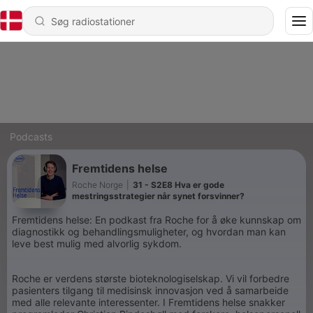
Podcasts
Fremtidens helse
Roche Norge
|
31 - S2E8 Hva er gode
mestringsstrategier når synet forsvinner?
Fremtidens helse: En podkast fra Roche for å øke kunnskap om
diagnostikk og behandlingsmuligheter, og hvordan man kan
leve best mulig med alvorlig sykdom.
Roche er verdens største bioteknologiselskap. Vi vil forbedre
pasienters tilgang til medisinsk innovasjon ved å samarbeide
med alle relevante interessenter. I Fremtidens helse snakker