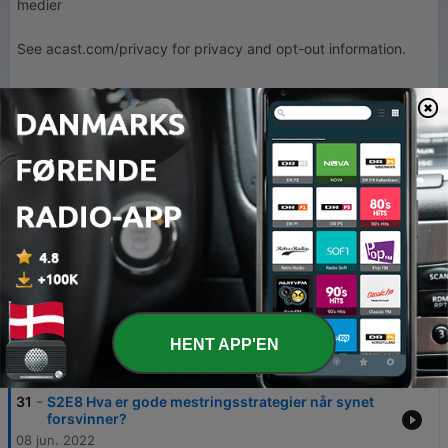
medier
See acast.com/privacy for privacy and opt-out information.
Hosted on Acast. See
acast.com/privacy
for more information.
1
x
Lydstyrke
00:00
00:00
HENT APP'EN
Episoder
-
31
S2E8 Hva er gode mestringsstrategier når synet
forsvinner?
08 jun. 2022