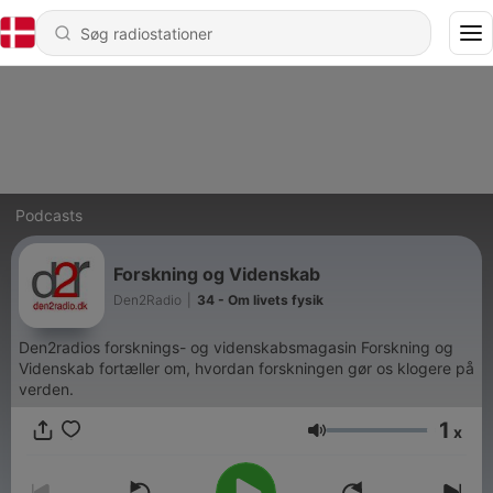
Podcasts
Forskning og Videnskab
Den2Radio
|
34 - Om livets fysik
Den2radios forsknings- og videnskabsmagasin Forskning og
Videnskab fortæller om, hvordan forskningen gør os klogere på
verden.
1
x
Lydstyrke