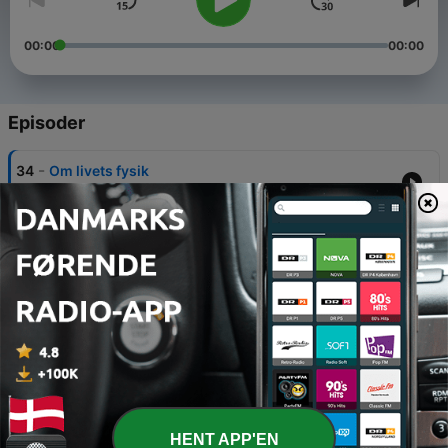
00:00
00:00
Episoder
-
34
Om livets fysik
05 okt. 2018
-
33
Folkedrab 1: Introduktion
20 jul. 2018
-
32
Tonerne og rytmernes mystik
01 sep. 2017
-
31
Livets udviklingshistorie
11 mar. 2016
-
30
Heste og lederudvikling
HENT APP'EN