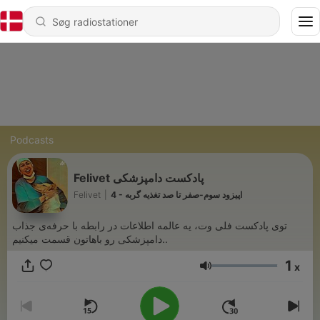
Podcasts
Felivet پادکست دامپزشکی
Felivet
|
4 - اپیزود سوم-صفر تا صد تغذیه گربه
توی پادکست فلی‌ وت، یه عالمه اطلاعات در رابطه با حرفه‌ی جذاب
دامپزشکی رو باهاتون قسمت میکنیم..
1
x
Lydstyrke