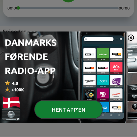
00:00
00:00
Episoder
-
4
اپیزود سوم-صفر تا صد تغذیه گربه
06 jun. 2021
-
3
اپیزود دوم-صفر تا صد تغذیه سگ
18 maj 2021
-
2
اپیزود اول-مایع درمانی در دام کوچک
30 apr. 2021
-
1
اپیزود صفر - معرفی فلی‌وت
HENT APP'EN
27 apr. 2021