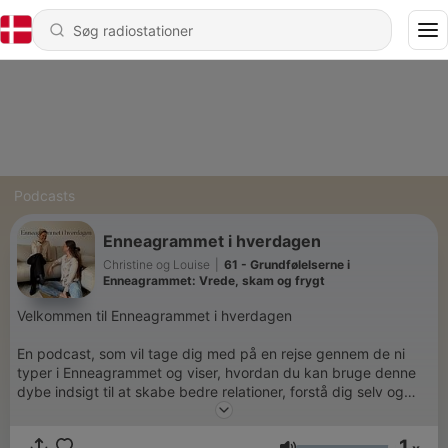
Podcasts
Enneagrammet i hverdagen
Christine og Louise
|
61 - Grundfølelserne i
Enneagrammet: Vrede, skam og frygt
Velkommen til Enneagrammet i hverdagen
En podcast, som vil tage dig med på en rejse gennem de ni
typer i Enneagrammet og viser, hvordan du kan bruge denne
dybe indsigt til at skabe bedre relationer, forstå dig selv og
navigere i din hverdag.
1