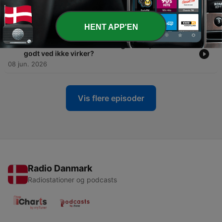
-
58
Når Type 5 kommunikerer – tanker, forståelse og
behovet for plads til at tænke.
15 jun. 2026
HENT APP'EN
-
57
Hvorfor bliver du ved med at gøre det, som du
godt ved ikke virker?
08 jun. 2026
Vis flere episoder
Radio Danmark
Radiostationer og podcasts