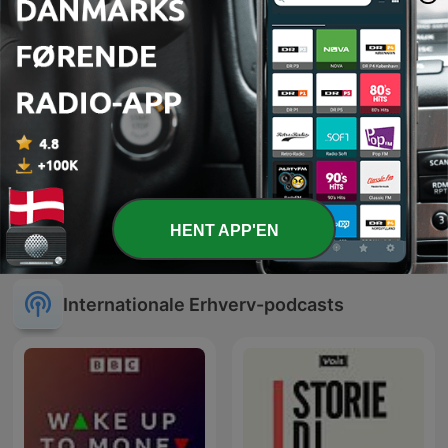
HENT APP'EN
Millionærklubben
Wall Street Breakfast
Internationale Erhverv-podcasts