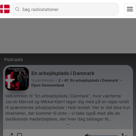
Podcasts
En arbejdsplads i Danmark
Made4Media
|
2 - #1 'En arbejdsplads i Danmark' -
Djurs Sommerland
Velkommen til "En arbejdsplads i Danmark", hvor værterne
Jacob Marcell og Mikkel Kjerri tager dig med på en rejse rundt
til spændende arbejdspladser i hele landet. Her er det ikke kun
direktøren, der kommer til orde – vi taler også med alle de
dedikerede medarbejdere, der hver dag bidrager til
virksomhedens eller organisationens succes. Lyt med og bliv
inspireret af de mange forskellige mennesker og historier, der
1