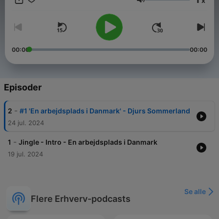
x
tilsammen udgør "En arbejdsplads i Danmark". Skriv til
Lydstyrke
redaktionen: podcast@made4media.dk
00:00
00:00
Episoder
-
2
#1 'En arbejdsplads i Danmark' - Djurs Sommerland
24 jul. 2024
-
1
Jingle - Intro - En arbejdsplads i Danmark
19 jul. 2024
Se alle
Flere Erhverv-podcasts