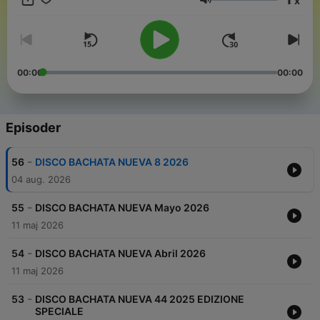
x
mensili con le novità nel mondo musicale condotto da Davide
Lydstyrke
DABBY e Gino BRIGIDA. In onda ogni prima domenica del mese
alle ore 22 ed in replay ogni sabato e domenica semore alle ore
22 #swisstime. DISCO BACHATA NUEVA is the chart
specialized Bachatas
00:00
00:00
Episoder
-
56
DISCO BACHATA NUEVA 8 2026
04 aug. 2026
-
55
DISCO BACHATA NUEVA Mayo 2026
11 maj 2026
-
54
DISCO BACHATA NUEVA Abril 2026
11 maj 2026
-
53
DISCO BACHATA NUEVA 44 2025 EDIZIONE
SPECIALE