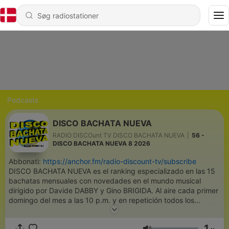
Podcasts
DISCO BACHATA NUEVA
RADIO DISCOunt TV DISCO BACHATA NUEVA
|
56 -
DISCO BACHATA NUEVA 8 2026
Abbonati:
https://anchor.fm/radio-discount-tv/subscribe
DISCO BACHATA NUEVA es el ranking especializado en las 15
bachatas mensuales con novedades en el mundo musical
dirigido por Davide DABBY y Gino BRIGIDA. Al aire cada primer
domingo del mes a las 10 p.m. y en repetición todos los
sábados y domingos a las 10 p.m. #swisstime. DISCO
BACHATA NUEVA è la classifica specializzata nelle 15 bachatas
1