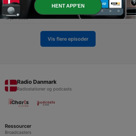
HENT APP'EN
-
2
Marinen og krigen til søs
12 jun. 2025
Vis flere episoder
Radio Danmark
Radiostationer og podcasts
Ressourcer
Broadcasters