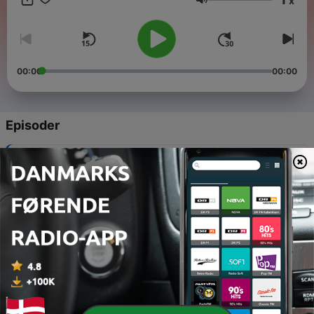
x
Lydstyrke
00:00
00:00
Episoder
-
6
Krigsinvalider og arven fra Første Verdenskrig
12 jun. 2025
-
5
Hans Christian Brodersens Første Verdenskrig
12 jun. 2025
-
4
Børnene på hjemmefronten
12 jun. 2025
-
3
Hjemmefronten
12 jun. 2025