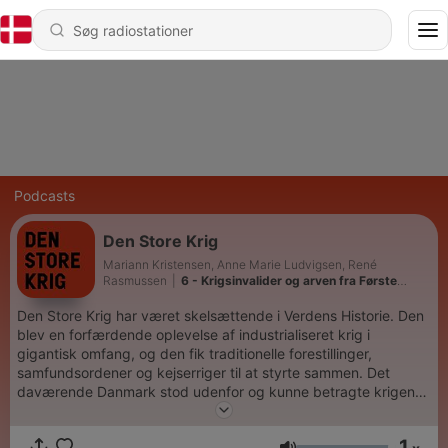
Podcasts
Den Store Krig
Mariann Kristensen, Anne Marie Ludvigsen, René
Rasmussen
|
6 - Krigsinvalider og arven fra Første
Verdenskrig
Den Store Krig har været skelsættende i Verdens Historie. Den
blev en forfærdende oplevelse af industrialiseret krig i
gigantisk omfang, og den fik traditionelle forestillinger,
samfundsordener og kejserriger til at styrte sammen. Det
daværende Danmark stod udenfor og kunne betragte krigen
med tilskuerens øjne, men Sønderjylland var del af Tyskland og
derfor af krigen.
1