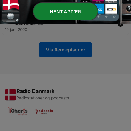
til alle dejlige, danske forbindelser ude i verden
26 jun. 2020
HENT APP'EN
-
34
Skydegal præsident, racisme indefra og
topkvinde i EU
19 jun. 2020
Vis flere episoder
Radio Danmark
Radiostationer og podcasts