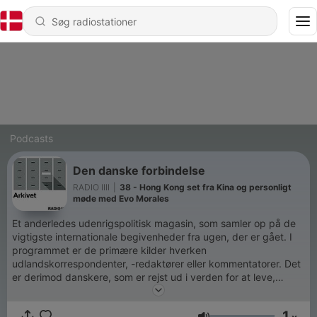
Podcasts
Den danske forbindelse
RADIO IIII
|
38 - Hong Kong set fra Kina og personligt
møde med Evo Morales
Et anderledes udenrigspolitisk magasin, som samler op på de
vigtigste internationale begivenheder fra ugen, der er gået. I
programmet er de primære kilder hverken
udlandskorrespondenter, -redaktører eller kommentatorer. Det
er derimod danskere, som er rejst ud i verden for at leve,
studere, bo og arbejde. Vært: Christian Friis Bach
BLÅ BOG:
CHRISTIAN FRIIS BACH
1