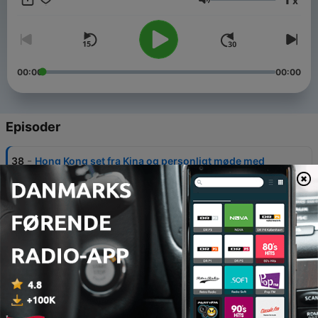
x
Lydstyrke
00:00
00:00
Episoder
-
38
Hong Kong set fra Kina og personligt møde med
Evo Morales
15 nov. 2019
-
37
Hong Kong og Berlinmurens fald
08 nov. 2019
-
36
Den Danske Forbindelse episode 1
01 nov. 2019
-
35
Vi takker af med udenrigsministeren og en hyldest