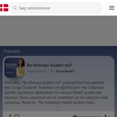
Podcasts
Bu Konuyu Açalım mı?
Özge Özdemir
|
7 - Oyun Nedir?
Merhaba, "Bu Konuyu Açalım mı?" podcast’ine hoş geldiniz.
Ben Özge Özdemir. Felsefeci ve eğitimciyim. Her bölümde
günlük hayatımızı ilgilendiren bir soruyu felsefi açıdan ele
alıyoruz. Bunu yaparken de bir metinden ya da kitaptan yola
çıkıyoruz. Amacım, "Bu meseleye felsefi açıdan nasıl
yaklaşabiliriz?" sorusunu hep birlikte düşünmek. Sadece bir
dinleyici değil, aynı zamanda bir topluluk olabilmemiz için de
1