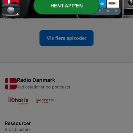
HENT APP'EN
-
2
Ya Ev Bizimle Konuşuyorsa?
23 okt. 2025
Vis flere episoder
Radio Danmark
Radiostationer og podcasts
Ressourcer
Broadcasters