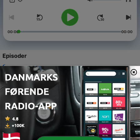
x
zaman zaman sizleri canlı buluşmalara davet ediyorum.
Lydstyrke
Hazırsanız başlayalım! 🔗 https://www.ozgeozdemir.me/ 📧
info@ozgeozdemir.me
00:00
00:00
Episoder
-
7
Oyun Nedir?
20 feb. 2026
-
5
Hınç Nedir? - 2
22 jan. 2026
-
4
Hınç Nedir? - 1
25 dec. 2025
-
3
Yaratma Cesareti Nedir?
27 nov. 2025