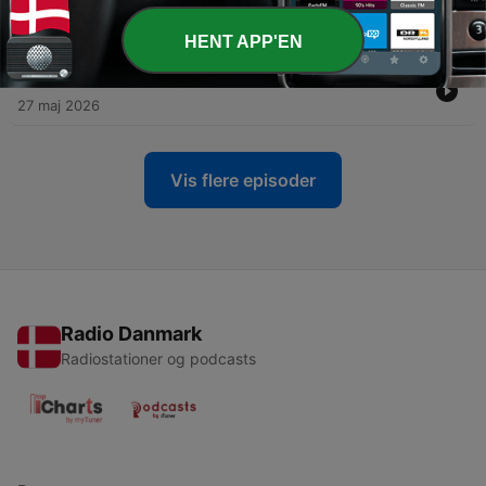
Enttäuschung?&quot;
03 jun. 2026
HENT APP'EN
-
325
Marktstimmung: &quot;Kosten der Angst&quot;
27 maj 2026
Vis flere episoder
Radio Danmark
Radiostationer og podcasts