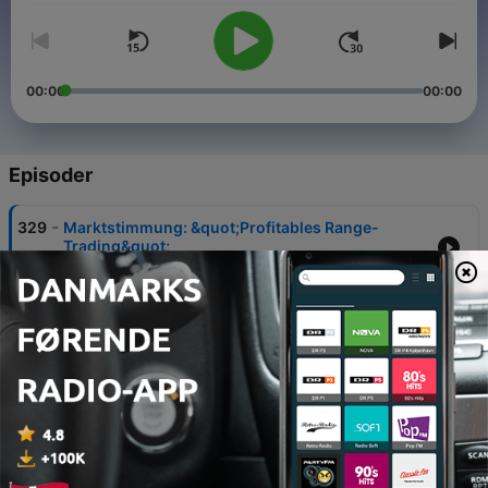
00:00
00:00
Episoder
-
329
Marktstimmung: &quot;Profitables Range-
Trading&quot;
24 jun. 2026
-
328
Marktstimmung: &quot;Eurozone international
wenig beliebt&quot;
17 jun. 2026
-
327
Marktstimmung: &quot;Kaum Anzeichen von
Angst&quot;
10 jun. 2026
-
326
Marktstimmung: &quot;Eine einzige