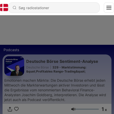
Podcasts
Deutsche Börse Sentiment-Analyse
Deutsche Börse
|
329 - Marktstimmung:
&quot;Profitables Range-Trading&quot;
Emotionen machen Märkte: Die Deutsche Börse erhebt jeden
Mittwoch die Markterwartungen aktiver Investoren und lässt
die Ergebnisse vom renommierten Behavioral Finance-
Analysten Joachim Goldberg, interpretieren. Die Analyse wird
jetzt auch als Podcast veröffentlicht.
1
x
Lydstyrke