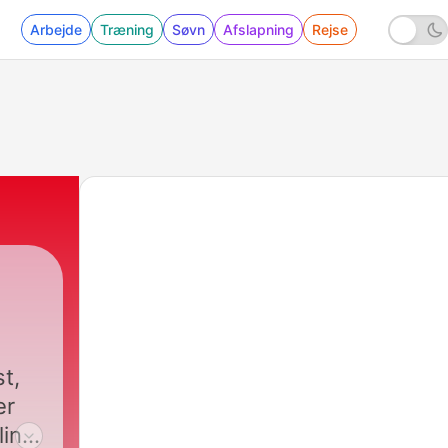
Arbejde
Træning
Søvn
Afslapning
Rejse
t,
er
ling