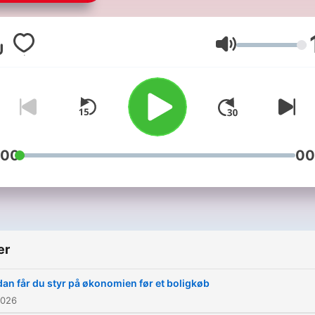
i boligmarkedet og samtidi
kommer med masser af go
og brugbare råd til boligeje
Lydstyrke
Podcasten er produceret i
samarbejde med Boligside
og medievirksomheden
Partnermedier, der udgiver
bl.a. BOLIGEN og EJEND
:00
00
i Berlingske. Boligkvarteret
udkommer månedligt (sids
onsdag i hver måned) og e
tilgængelig via Boligsiden.d
er
Spotify, Apple Podcast m.fl
an får du styr på økonomien før et boligkøb
2026