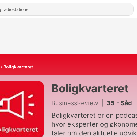
Boligkvarteret
Boligkvarteret
BusinessReview
|
35 - Sådan får du styr på økonomien før et boligkøb
Boligkvarteret er en podcas
hvor eksperter og økonom
taler om den aktuelle udvik