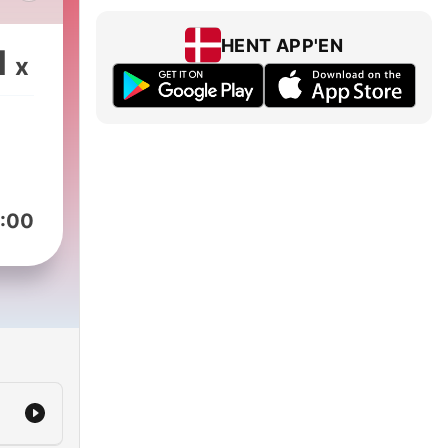
g
de
HENT APP'EN
1
x
re.
n.dk
OMME
:00
te
r
k,
.