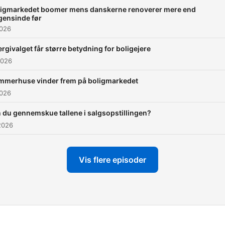
ligmarkedet boomer mens danskerne renoverer mere end
gensinde før
2026
rgivalget får større betydning for boligejere
2026
mmerhuse vinder frem på boligmarkedet
2026
 du gennemskue tallene i salgsopstillingen?
2026
Vis flere episoder