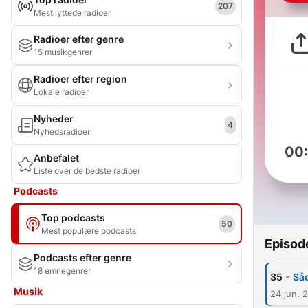
207
Mest lyttede radioer
Radioer efter genre
15 musikgenrer
Radioer efter region
Lokale radioer
Nyheder
4
Nyhedsradioer
00
Anbefalet
Liste over de bedste radioer
Podcasts
Top podcasts
50
Mest populære podcasts
Episod
Podcasts efter genre
18 emnegenrer
-
35
Såd
Musik
24 jun. 