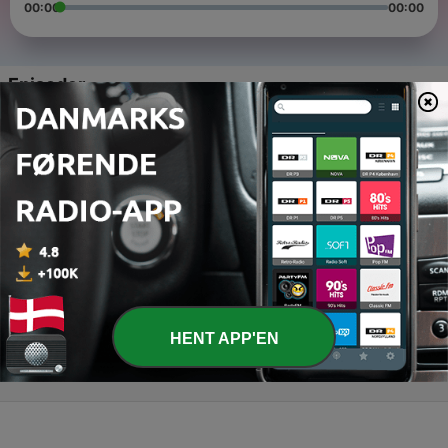
00:00
00:00
Episoder
-
3
America Ha - Ha - Ha Episode #4 Cornetto Trilogy et
Edgar Wright feat. Leopold
24 okt. 2016
-
2
America Ha - Ha - Ha Episode #3 Jon Stewart feat.
Yaele Simkovitch
01 okt. 2016
-
1
America Ha - Ha - Ha Episode #2 Bienvenue À
Zombieland feat. My Zombie Culture
01 sep. 2016
HENT APP'EN