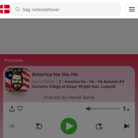
Podcasts
America Ha-Ha-Ha
Harold Barbé
|
3 - America Ha - Ha - Ha Episode #4
Cornetto Trilogy et Edgar Wright feat. Leopold
Podcast by Harold Barbé
1
x
Lydstyrke