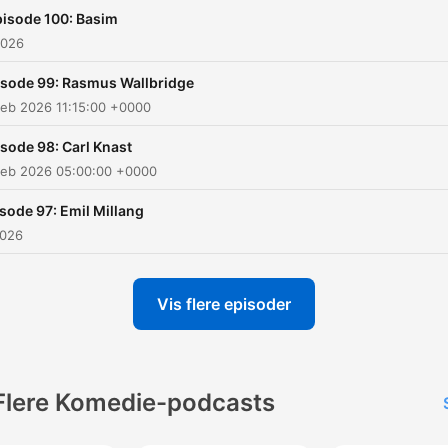
virkeligheden er den enest
isode 100: Basim
grund til, at hun har fået en
2026
podcast, at hun har noget
isode 99: Rasmus Wallbridge
smuds på en række kendt
eb 2026 11:15:00 +0000
mennesker, der ikke havde
andet valg end at give Em
sode 98: Carl Knast
Feb 2026 05:00:00 +0000
en podcast.Lyt med til Aka
Emma - hver mandag.Følg
sode 97: Emil Millang
Emma:
2026
https://www.instagram.c
Vis flere episoder
Flere Komedie-podcasts