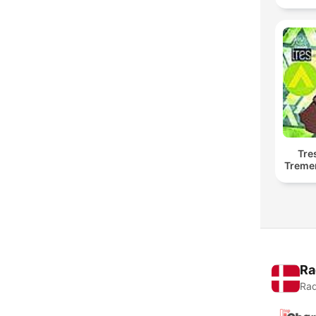
Tre
Treme
Ra
Rad