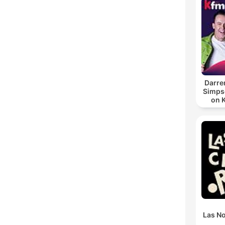
Darre
Simpso
on 
Las N