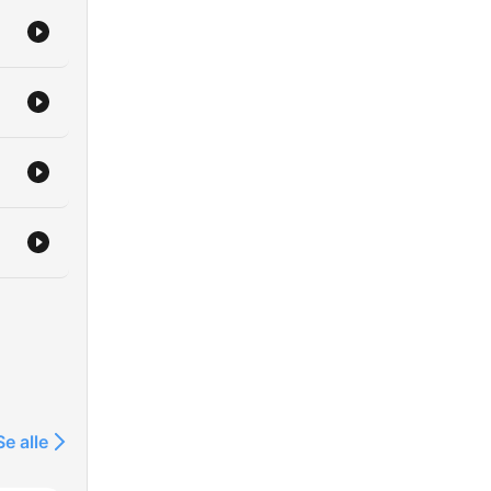
e
e
ma
vet,
om/emmathomsen
Se alle