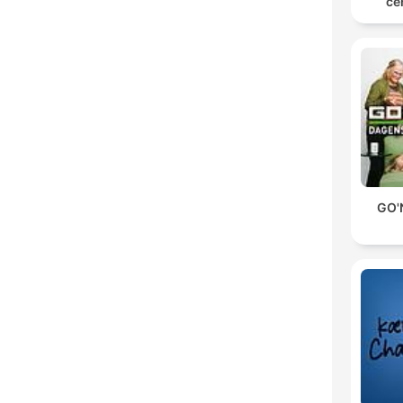
ce
GO'