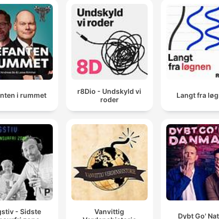
r8Dio - Undskyld vi
anten i rummet
Langt fra lø
roder
stiv - Sidste
Vanvittig
Dybt Go' Na