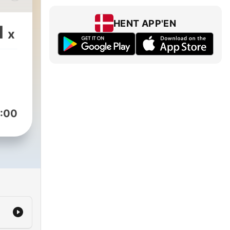
ante
rt
HENT APP'EN
1
x
e
elt
t få
:00
il
 gå
lig
nt