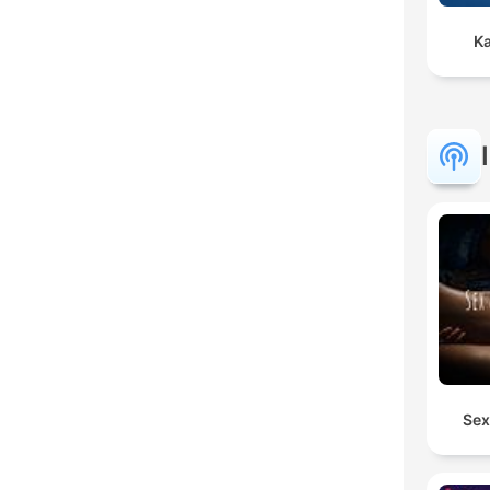
Kæ
Sex