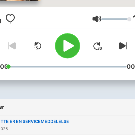
invitere en række interess
gæster i studiet. Eller i hve
fald dem, der havde tid. D
Lydstyrke
skal hjælpe hende med at
finde sin rette hylde i
tilværelsen.Emma har sin h
egen stil, og hun stiller de
spørgsmål, alle har lyst til a
:00
00
svar på.Eller i hvert fald de
spørgsmål, hun gerne selv v
have svar på. Det kan godt
hen over blive akavet.Egent
er
er Emma personlig assiste
for en dansk
TTE ER EN SERVICEMEDDELELSE
mediepersonlighed, og i
2026