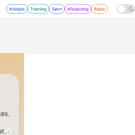
Arbejde
Træning
Søvn
Afslapning
Rejse
øs.
at