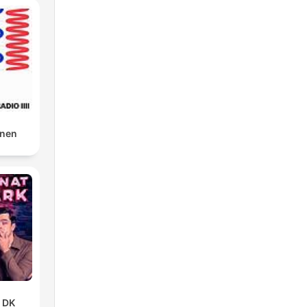
gnen
t DK