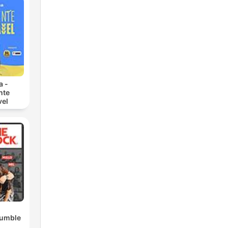
a -
nte
vel
Rumble