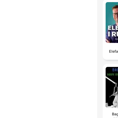
Elef
Bag