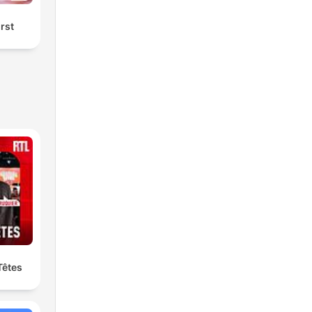
örst
Têtes