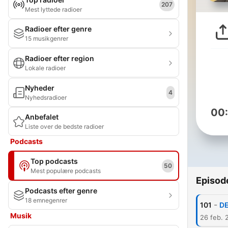
207
Mest lyttede radioer
Radioer efter genre
15 musikgenrer
Radioer efter region
Lokale radioer
Nyheder
4
Nyhedsradioer
00
Anbefalet
Liste over de bedste radioer
Podcasts
Top podcasts
50
Mest populære podcasts
Episod
Podcasts efter genre
18 emnegenrer
-
101
DE
Musik
26 feb. 