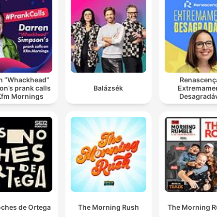
n “Whackhead”
Renascenç
n’s prank calls
Balázsék
Extremame
Kfm Mornings
Desagradá
oches de Ortega
The Morning Rush
The Morning 