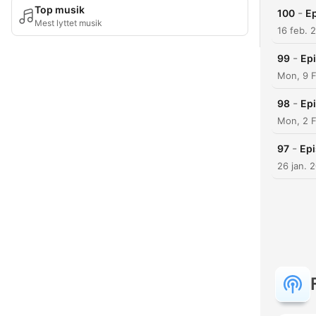
Top musik
-
100
Ep
Mest lyttet musik
16 feb. 
-
99
Ep
Mon, 9 F
-
98
Epi
Mon, 2 
-
97
Epi
26 jan. 