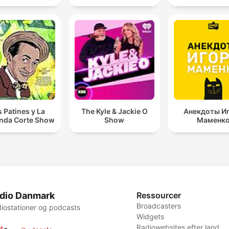
s Patines y La
The Kyle & Jackie O
Анекдоты И
nda Corte Show
Show
Маменк
dio Danmark
Ressourcer
Broadcasters
iostationer og podcasts
Widgets
Radiowebsites efter land